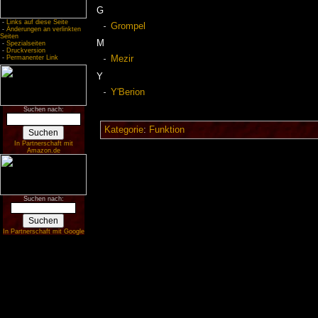
G
-
Links auf diese Seite
Grompel
-
Änderungen an verlinkten
Seiten
M
-
Spezialseiten
-
Druckversion
-
Permanenter Link
Mezir
Y
Y'Berion
Suchen nach:
Kategorie
:
Funktion
In Partnerschaft mit
Amazon.de
Suchen nach:
In Partnerschaft mit Google