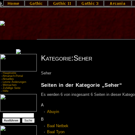
Kategorie:Seher
Seher
-
Hauptseite
-
Almanach-Portal
-
Aktuelles
-
Letzte Änderungen
Seiten in der Kategorie „Seher“
-
Mitmachen
-
Zufällige Seite
-
Hilfe
Es werden 6 von insgesamt 6 Seiten in dieser Kategor
A
Abuyin
B
Baal Netbek
Baal Tyon