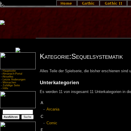
Kategorie:Sequelsystematik
Alles Teile der Spielserie, die bisher erschienen sind
-
Hauptseite
-
Almanach-Portal
-
Aktuelles
-
Letzte Änderungen
Unterkategorien
-
Mitmachen
-
Zufällige Seite
-
Hilfe
Es werden 11 von insgesamt 11 Unterkategorien in die
A
Arcania
C
Comic
F