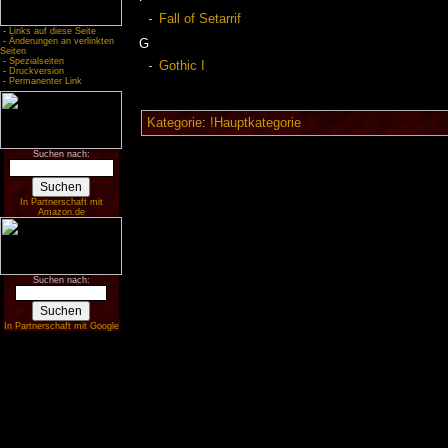
Fall of Setarrif
-
Links auf diese Seite
-
Änderungen an verlinkten
G
Seiten
-
Spezialseiten
Gothic I
-
Druckversion
-
Permanenter Link
Kategorie
:
!Hauptkategorie
Suchen nach:
In Partnerschaft mit
Amazon.de
Suchen nach:
In Partnerschaft mit Google