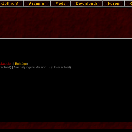
skussion
|
Beiträge
)
erschied) | Nächstjüngere Version → (Unterschied)