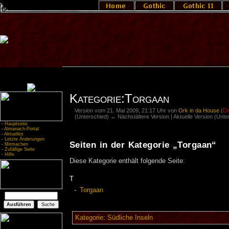
Kategorie:Torgaan
Version vom 21. Mai 2009, 21:17 Uhr von
Ork in da House
(
Di
(Unterschied) ← Nächstältere Version | Aktuelle Version (Unt
-
Hauptseite
-
Almanach-Portal
-
Aktuelles
-
Letzte Änderungen
Seiten in der Kategorie „Torgaan“
-
Mitmachen
-
Zufällige Seite
-
Hilfe
Diese Kategorie enthält folgende Seite:
T
Torgaan
Kategorie
:
Südliche Inseln