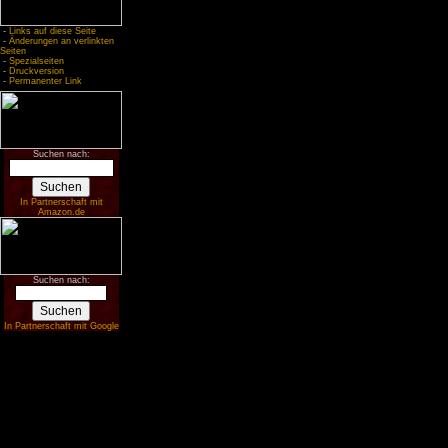
-
Links auf diese Seite
-
Änderungen an verlinkten
Seiten
-
Spezialseiten
-
Druckversion
-
Permanenter Link
Suchen nach:
In Partnerschaft mit
Amazon.de
Suchen nach:
In Partnerschaft mit Google