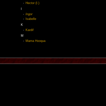
Hector (I.)
I
Ingor
Isabelle
K
Kardif
M
Mama Hooqua