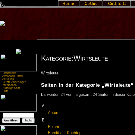
Kategorie:Wirtsleute
Wirtsleute
-
Hauptseite
-
Almanach-Portal
-
Aktuelles
-
Letzte Änderungen
Seiten in der Kategorie „Wirtsleute“
-
Mitmachen
-
Zufällige Seite
-
Hilfe
Es werden 24 von insgesamt 24 Seiten in dieser Kate
A
Anton
B
Balam
Bandit am Kochtopf