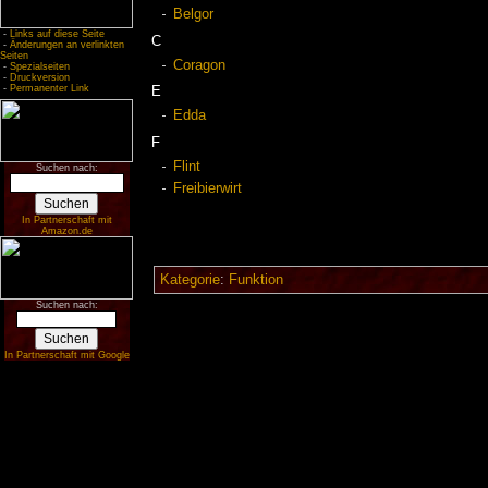
Belgor
-
Links auf diese Seite
C
-
Änderungen an verlinkten
Seiten
Coragon
-
Spezialseiten
-
Druckversion
-
Permanenter Link
E
Edda
F
Flint
Suchen nach:
Freibierwirt
In Partnerschaft mit
Amazon.de
Kategorie
:
Funktion
Suchen nach:
In Partnerschaft mit Google