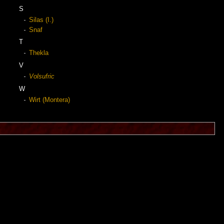
S
Silas (I.)
Snaf
T
Thekla
V
Volsufric
W
Wirt (Montera)