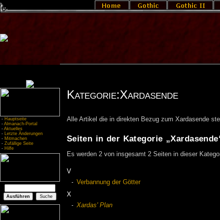
Kategorie:Xardasende
Alle Artikel die in direkten Bezug zum Xardasende st
-
Hauptseite
-
Almanach-Portal
-
Aktuelles
-
Letzte Änderungen
Seiten in der Kategorie „Xardasende
-
Mitmachen
-
Zufällige Seite
-
Hilfe
Es werden 2 von insgesamt 2 Seiten in dieser Kategor
V
Verbannung der Götter
X
Xardas' Plan