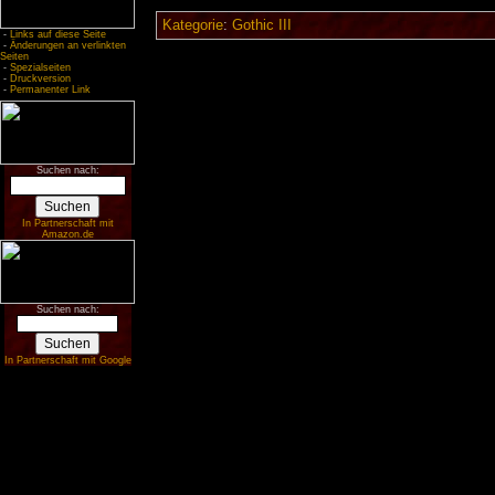
Kategorie
:
Gothic III
-
Links auf diese Seite
-
Änderungen an verlinkten
Seiten
-
Spezialseiten
-
Druckversion
-
Permanenter Link
Suchen nach:
In Partnerschaft mit
Amazon.de
Suchen nach:
In Partnerschaft mit Google