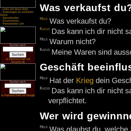
Was verkaufst du
-
Links auf diese Seite
-
Änderungen an verlinkten
Seiten
-
Spezialseiten
Held
Was verkaufst du?
-
Druckversion
-
Permanenter Link
Kazus
Das kann ich dir nicht s
Held
Warum nicht?
Suchen nach:
Kazus
Meine Waren sind aussc
In Partnerschaft mit
Amazon.de
Geschäft beeinflu
Held
Hat der
Krieg
dein Gesch
Suchen nach:
Kazus
Das kann ich dir nicht 
In Partnerschaft mit Google
verpflichtet.
Wer wird gewinnn
Held
Was glaubst du, welche 