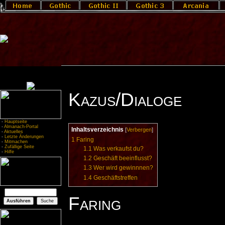
Kazus/Dialoge
-
Hauptseite
-
Almanach-Portal
Inhaltsverzeichnis
[
Verbergen
]
-
Aktuelles
-
Letzte Änderungen
1
Faring
-
Mitmachen
-
Zufällige Seite
1.1
Was verkaufst du?
-
Hilfe
1.2
Geschäft beeinflusst?
1.3
Wer wird gewinnnen?
1.4
Geschäftstreffen
Faring