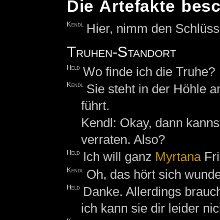
Die Artefakte bes
Kendl
Hier, nimm den Schlüsse
Truhen-Standort
Held
Wo finde ich die Truhe?
Kendl
Sie steht in der Höhle 
führt.
Kendl: Okay, dann kannst
verraten. Also?
Held
Ich will ganz
Myrtana
Fri
Kendl
Oh, das hört sich wunde
Held
Danke. Allerdings brauc
ich kann sie dir leider ni