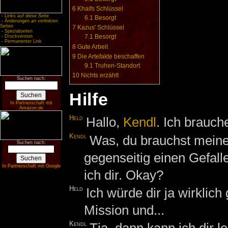
6
Khaifs Schlüssel
-
Links auf diese Seite
6.1
Besorgt
-
Änderungen an verlinkten
Seiten
7
Kazus' Schlüssel
-
Spezialseiten
7.1
Besorgt
-
Druckversion
-
Permanenter Link
8
Gute Arbeit
9
Die Artefakte beschaffen
9.1
Truhen-Standort
10
Nichts erzählt
Suchen nach:
Hilfe
In Partnerschaft mit
Amazon.de
Held
Hallo,
Kendl
. Ich brauch
Kendl
Was, du brauchst meine H
Suchen nach:
gegenseitig einen Gefall
In Partnerschaft mit Google
ich dir. Okay?
Held
Ich würde dir ja wirklich
Mission und...
Kendl