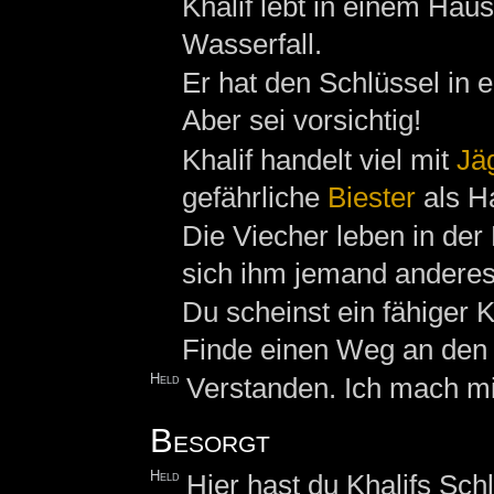
Khalif lebt in einem Hau
Wasserfall.
Er hat den Schlüssel in 
Aber sei vorsichtig!
Khalif handelt viel mit
Jä
gefährliche
Biester
als Ha
Die Viecher leben in de
sich ihm jemand anderes a
Du scheinst ein fähiger K
Finde einen Weg an de
Held
Verstanden. Ich mach m
Besorgt
Held
Hier hast du Khalifs Sch