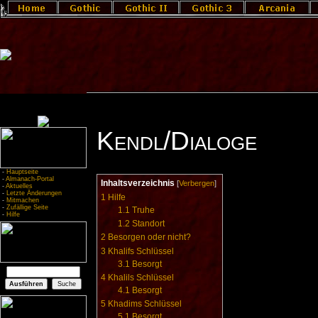
Kendl/Dialoge
-
Hauptseite
-
Almanach-Portal
Inhaltsverzeichnis
[
Verbergen
]
-
Aktuelles
-
Letzte Änderungen
1
Hilfe
-
Mitmachen
-
Zufällige Seite
1.1
Truhe
-
Hilfe
1.2
Standort
2
Besorgen oder nicht?
3
Khalifs Schlüssel
3.1
Besorgt
4
Khalils Schlüssel
4.1
Besorgt
5
Khadims Schlüssel
5.1
Besorgt