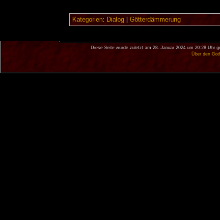
Kategorien
:
Dialog
|
Götterdämmerung
Diese Seite wurde zuletzt am 28. Januar 2024 um 20:28 Uhr g
Über den Got