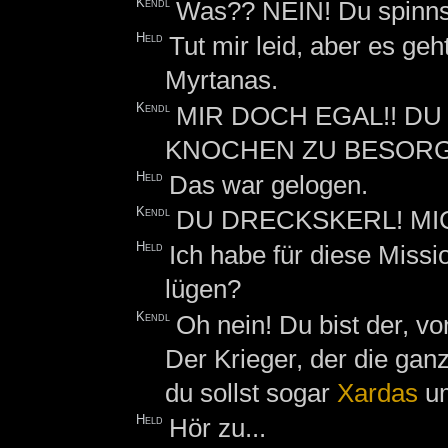
Kendl
Was?? NEIN! Du spinns
Held
Tut mir leid, aber es ge
Myrtanas.
Kendl
MIR DOCH EGAL!! DU
KNOCHEN ZU BESORG
Held
Das war gelogen.
Kendl
DU DRECKSKERL! MI
Held
Ich habe für diese Missio
lügen?
Kendl
Oh nein! Du bist der, vo
Der Krieger, der die ga
du sollst sogar
Xardas
um
Held
Hör zu...