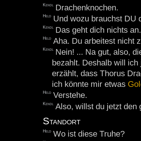
Kendl
Drachenknochen.
Held
Und wozu brauchst DU 
Kendl
Das geht dich nichts an
Held
Aha. Du arbeitest nicht z
Kendl
Nein! ... Na gut, also, 
bezahlt. Deshalb will ich 
erzählt, dass Thorus Dr
ich könnte mir etwas
Gol
Held
Verstehe.
Kendl
Also, willst du jetzt de
Standort
Held
Wo ist diese Truhe?