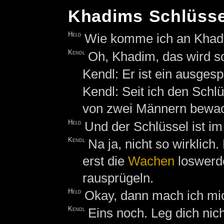
Khadims Schlüsse
Held
Wie komme ich an Khad
Kendl
Oh, Khadim, das wird s
Kendl: Er ist ein ausges
Kendl: Seit ich den Schlü
von zwei Männern bewa
Held
Und der Schlüssel ist i
Kendl
Na ja, nicht so wirklich
erst die
Wachen
loswerd
rausprügeln.
Held
Okay, dann mach ich mi
Kendl
Eins noch. Leg dich ni