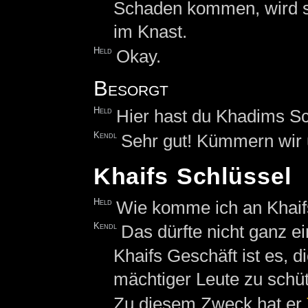
Schaden kommen, wird si
im Knast.
Held
Okay.
Besorgt
Held
Hier hast du Khadims Sc
Kendl
Sehr gut! Kümmern wir 
Khaifs Schlüssel
Held
Wie komme ich an Khaif
Kendl
Das dürfte nicht ganz e
Khaifs Geschäft ist es, 
mächtiger Leute zu schü
Zu diesem Zweck hat er