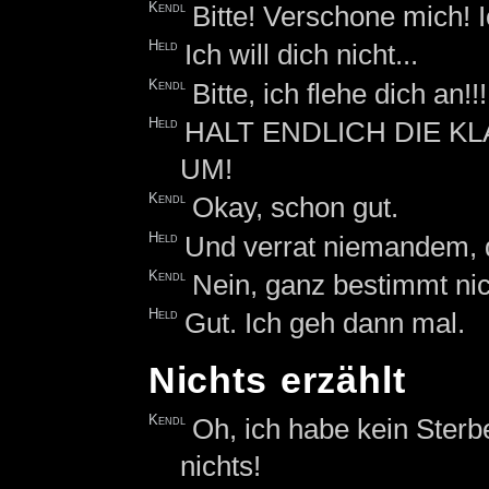
Kendl
Bitte! Verschone mich! I
Held
Ich will dich nicht...
Kendl
Bitte, ich flehe dich an!!!
Held
HALT ENDLICH DIE KL
UM!
Kendl
Okay, schon gut.
Held
Und verrat niemandem, d
Kendl
Nein, ganz bestimmt nic
Held
Gut. Ich geh dann mal.
Nichts erzählt
Kendl
Oh, ich habe kein Sterbe
nichts!