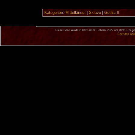
Kategorien
:
Mittelländer
|
Sklave
|
Gothic II
Diese Seite wurde zuletzt am 5. Februar 2022 um 00:11 Uhr ge
Über den Got