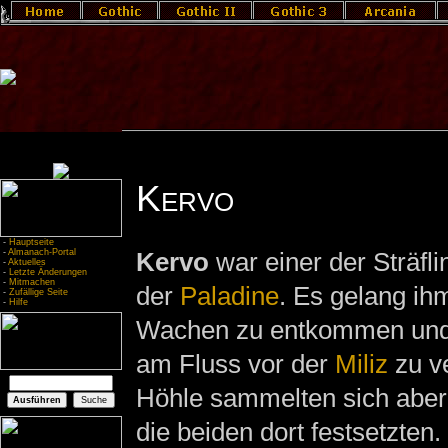
Kervo
-
Hauptseite
-
Almanach-Portal
Kervo
war einer der Sträfl
-
Aktuelles
-
Letzte Änderungen
-
Mitmachen
der
Paladine
. Es gelang i
-
Zufällige Seite
-
Hilfe
Wachen zu entkommen und s
am Fluss vor der
Miliz
zu ve
Höhle sammelten sich aber
die beiden dort festsetzten.