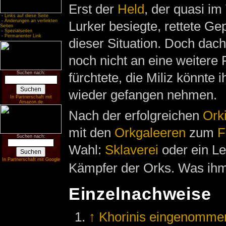
Erst der
Held
, der quasi im
-
Links auf diese Seite
-
Änderungen an verlinkten
Lurker besiegte, rettete Ge
Seiten
-
Spezialseiten
-
Permanenter Link
dieser Situation. Doch dac
noch nicht an eine weitere F
Suchen nach:
fürchtete, die Miliz könnte
wieder gefangen nehmen.
In Partnerschaft mit
Amazon.de
Nach der erfolgreichen
Ork
mit den
Orkgaleeren
zum
F
Suchen nach:
Wahl:
Sklaverei
oder ein L
In Partnerschaft mit Google
Kämpfer der Orks. Was ihm 
Einzelnachweise
↑
Khorinis eingenomme