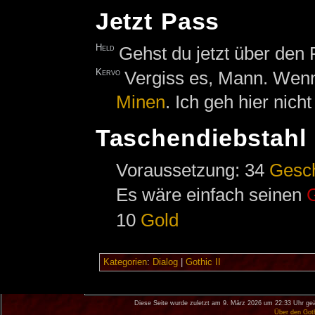
Jetzt Pass
Held
Gehst du jetzt über den
Kervo
Vergiss es, Mann. Wenn
Minen
. Ich geh hier nich
Taschendiebstahl
Voraussetzung: 34
Gesc
Es wäre einfach seinen
10
Gold
Kategorien
:
Dialog
|
Gothic II
Diese Seite wurde zuletzt am 9. März 2026 um 22:33 Uhr geä
Über den Got