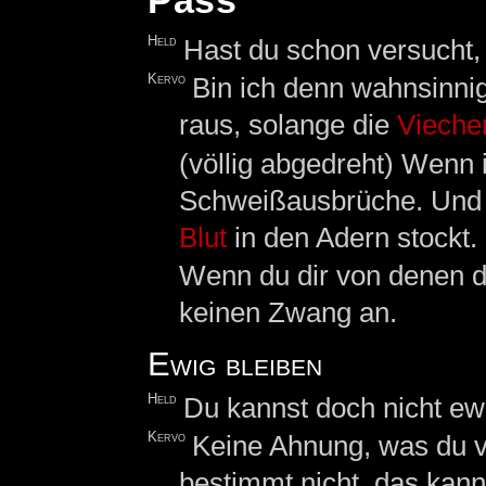
Pass
Held
Hast du schon versucht
Kervo
Bin ich denn wahnsinnig
raus, solange die
Vieche
(völlig abgedreht) Wenn 
Schweißausbrüche. Und 
Blut
in den Adern stockt.
Wenn du dir von denen 
keinen Zwang an.
Ewig bleiben
Held
Du kannst doch nicht ewi
Kervo
Keine Ahnung, was du vo
bestimmt nicht, das kann