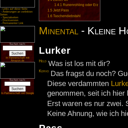
1.4.1
Runenrohling oder Erz
-
Links auf diese Seite
1.5
Jetzt Pass
-
Änderungen an verlinkten
Seiten
1.6
Taschendiebstahl
-
Spezialseiten
-
Druckversion
-
Permanenter Link
Minental
- Kleine H
Suchen nach:
Lurker
In Partnerschaft mit
Held
Was ist los mit dir?
Amazon.de
Kervo
Das fragst du noch? Gu
Suchen nach:
Diese verdammten
Lurk
genommen, seit ich hier 
In Partnerschaft mit Google
Erst waren es nur zwei. 
Keine Ahnung, wie ich h