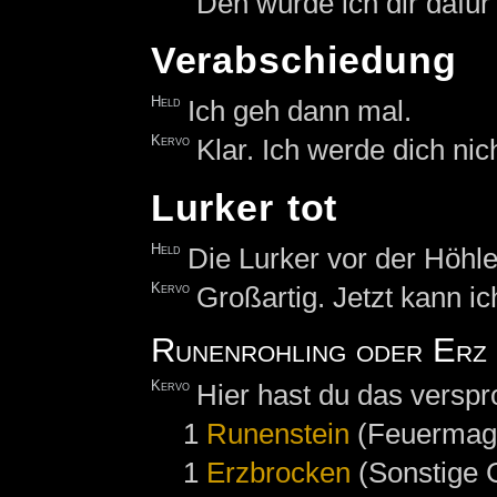
Den würde ich dir dafür
Verabschiedung
Held
Ich geh dann mal.
Kervo
Klar. Ich werde dich nic
Lurker tot
Held
Die Lurker vor der Höhle
Kervo
Großartig. Jetzt kann i
Runenrohling oder Erz
Kervo
Hier hast du das versp
1
Runenstein
(Feuermagi
1
Erzbrocken
(Sonstige G