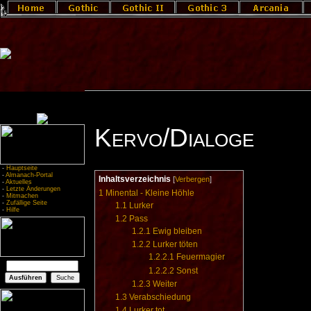
Kervo/Dialoge
-
Hauptseite
-
Almanach-Portal
Inhaltsverzeichnis
[
Verbergen
]
-
Aktuelles
-
Letzte Änderungen
1
Minental - Kleine Höhle
-
Mitmachen
-
Zufällige Seite
1.1
Lurker
-
Hilfe
1.2
Pass
1.2.1
Ewig bleiben
1.2.2
Lurker töten
1.2.2.1
Feuermagier
1.2.2.2
Sonst
1.2.3
Weiter
1.3
Verabschiedung
1.4
Lurker tot