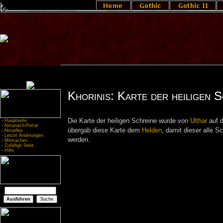
Khorinis: Karte der heiligen S
Die Karte der heiligen Schreine wurde von
Ulthar
auf d
-
Hauptseite
-
Almanach-Portal
übergab diese Karte dem
Helden
, damit dieser alle S
-
Aktuelles
-
Letzte Änderungen
werden.
-
Mitmachen
-
Zufällige Seite
-
Hilfe