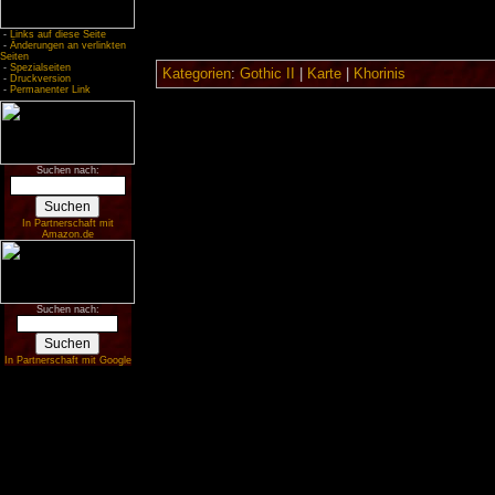
-
Links auf diese Seite
-
Änderungen an verlinkten
Seiten
-
Spezialseiten
Kategorien
:
Gothic II
|
Karte
|
Khorinis
-
Druckversion
-
Permanenter Link
Suchen nach:
In Partnerschaft mit
Amazon.de
Suchen nach:
In Partnerschaft mit Google