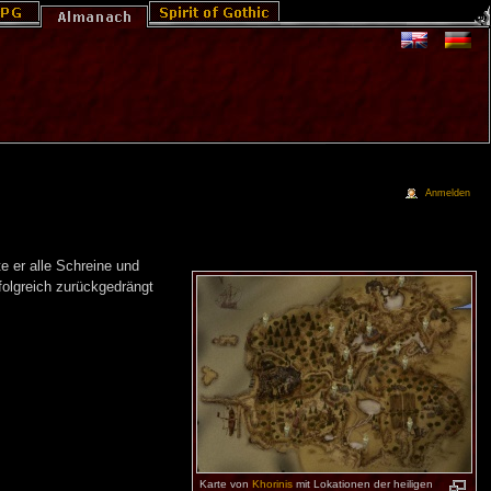
Anmelden
te er alle Schreine und
folgreich zurückgedrängt
Karte von
Khorinis
mit Lokationen der heiligen