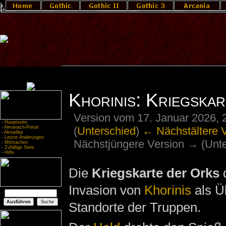
Khorinis: Kriegska
Version vom 17. Januar 2026, 
-
Hauptseite
(
Unterschied
)
← Nächstältere 
-
Almanach-Portal
-
Aktuelles
-
Letzte Änderungen
Nächstjüngere Version → (Unte
-
Mitmachen
-
Zufällige Seite
-
Hilfe
Die
Kriegskarte der Orks
d
Invasion von
Khorinis
als Üb
Standorte der Truppen.