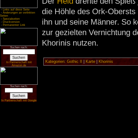
Der
Held
drehte den Spieß 
die Höhle des Ork-Obersts 
-
Links auf diese Seite
-
Änderungen an verlinkten
Seiten
-
Spezialseiten
ihn und seine Männer. So k
-
Druckversion
-
Permanenter Link
zur gezielten Vernichtung d
Khorinis nutzen.
Suchen nach:
Kategorien
:
Gothic II
|
Karte
|
Khorinis
In Partnerschaft mit
Amazon.de
Suchen nach:
In Partnerschaft mit Google