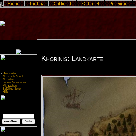
Khorinis: Landkarte
-
Hauptseite
-
Almanach-Portal
-
Aktuelles
-
Letzte Änderungen
-
Mitmachen
-
Zufällige Seite
-
Hilfe