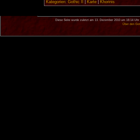
Kategorien
:
Gothic II
|
Karte
|
Khorinis
Diese Seite wurde zuletzt am 13. Dezember 2010 um 16:14 Uhr 
Über den Got