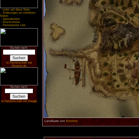
-
Links auf diese Seite
-
Änderungen an verlinkten
Seiten
-
Spezialseiten
-
Druckversion
-
Permanenter Link
Suchen nach:
In Partnerschaft mit
Amazon.de
Suchen nach:
In Partnerschaft mit Google
Landkarte von
Khorinis