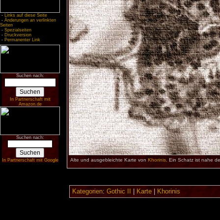
-
Links auf diese Seite
-
Änderungen an verlinkten
Seiten
-
Spezialseiten
-
Druckversion
-
Permanenter Link
Suchen nach:
In Partnerschaft mit
Amazon.de
Suchen nach:
Alte und ausgebleichte Karte von
Khorinis
. Ein Schatz ist nahe d
In Partnerschaft mit Google
Kategorien
:
Gothic II
|
Karte
|
Khorinis