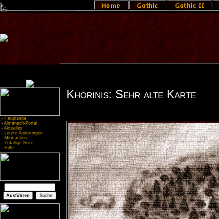
Khorinis: Sehr alte Karte
-
Hauptseite
-
Almanach-Portal
-
Aktuelles
-
Letzte Änderungen
-
Mitmachen
-
Zufällige Seite
-
Hilfe