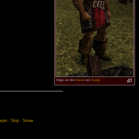
Kirgo vor der
Arena
von
Scatty
r­pio
·
Skip
·
Sto­ne