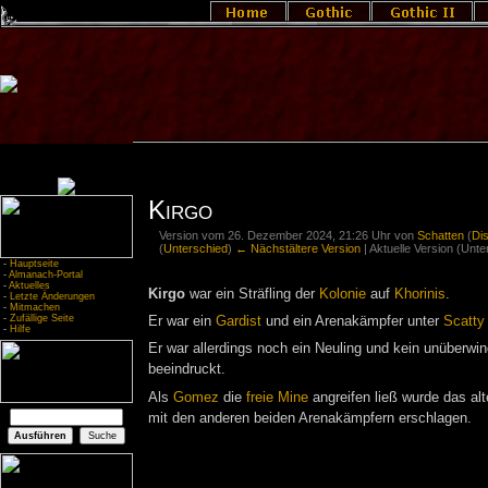
Kirgo
Version vom 26. Dezember 2024, 21:26 Uhr von
Schatten
(
Di
(
Unterschied
)
← Nächstältere Version
| Aktuelle Version (Unt
-
Hauptseite
-
Almanach-Portal
-
Aktuelles
Kirgo
war ein Sträfling der
Kolonie
auf
Khorinis
.
-
Letzte Änderungen
-
Mitmachen
-
Zufällige Seite
Er war ein
Gardist
und ein Arenakämpfer unter
Scatty
-
Hilfe
Er war allerdings noch ein Neuling und kein unüberwin
beeindruckt.
Als
Gomez
die
freie Mine
angreifen ließ wurde das alt
mit den anderen beiden Arenakämpfern erschlagen.