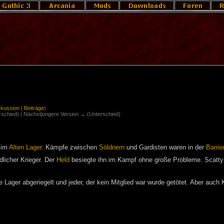
skussion
|
Beiträge
)
erschied) | Nächstjüngere Version → (Unterschied)
im
Alten Lager
. Kämpfe zwischen
Söldnern
und Gardisten waren in der
Barrie
dlicher Krieger. Der
Held
besiegte ihn im Kampf ohne große Probleme. Scatty
e Lager abgeriegelt und jeder, der kein Mitglied war wurde getötet. Aber auc