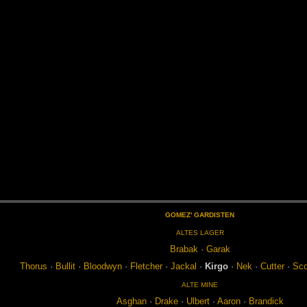
GO­MEZ' GAR­DIS­TEN
AL­TES LA­GER
Bra­bak
·
Ga­rak
Tho­rus
·
Bul­lit
·
Blood­wyn
·
Flet­cher
·
Jack­al
·
Kir­go
·
Nek
·
Cut­ter
·
Sco
ALTE MINE
As­ghan
·
Dra­ke
·
Ul­bert
·
Aa­ron
·
Bran­dick