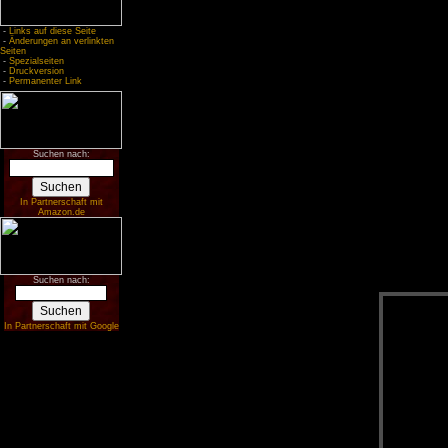
-
Links auf diese Seite
-
Änderungen an verlinkten
Seiten
-
Spezialseiten
-
Druckversion
-
Permanenter Link
Suchen nach:
In Partnerschaft mit
Amazon.de
Suchen nach:
In Partnerschaft mit Google