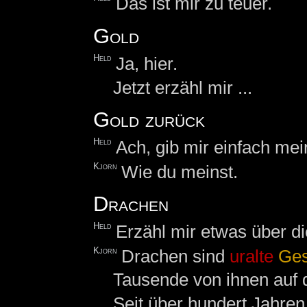
Das ist mir zu teuer.
Gold
Held
Ja, hier.
Jetzt erzähl mir ...
Gold zurück
Held
Ach, gib mir einfach me
Kjorn
Wie du meinst.
Drachen
Held
Erzähl mir etwas über d
Kjorn
Drachen sind
uralte
Ges
Tausende von ihnen auf
Seit über hundert Jahre