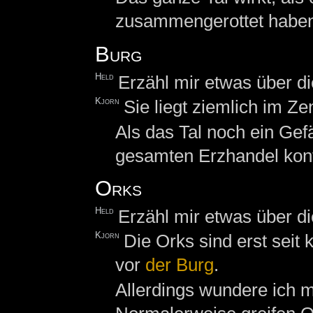
zusammengerottet habe
Burg
Held
Erzähl mir etwas über d
Kjorn
Sie liegt ziemlich im Z
Als das Tal noch ein Gef
gesamten Erzhandel kontr
Orks
Held
Erzähl mir etwas über d
Kjorn
Die Orks sind erst seit
vor
der
Burg
.
Allerdings wundere ich mi