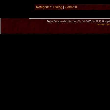
Kategorien
:
Dialog
|
Gothic II
Diese Seite wurde zuletzt am 19. Juli 2026 um 17:12 Uhr geä
Über den Got