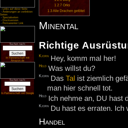
1.2.7
Orks
-
Links auf diese Seite
1.3
Alle Drachen getötet
-
Änderungen an verlinkten
Seiten
-
Spezialseiten
-
Druckversion
Minental
-
Permanenter Link
Richtige Ausrüst
Suchen nach:
Kjorn
Hey, komm mal her!
In Partnerschaft mit
Amazon.de
Held
Was willst du?
Kjorn
Das
Tal
ist ziemlich gef
Suchen nach:
man hier schnell tot.
In Partnerschaft mit Google
Held
Ich nehme an, DU hast di
Kjorn
Du hast es erraten. Ich 
Handel