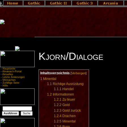
Kjorn/Dialoge
-
Hauptseite
-
Almanach-Portal
Inhaltsverzeichnis
[
Verbergen
]
-
Aktuelles
-
Letzte Änderungen
1
Minental
-
Mitmachen
-
Zufällige Seite
1.1
Richtige Ausrüstung
-
Hilfe
1.1.1
Handel
1.2
Informationen
1.2.1
Zu teuer
1.2.2
Gold
1.2.3
Gold zurück
1.2.4
Drachen
1.2.5
Minental
1.2.6
Burg