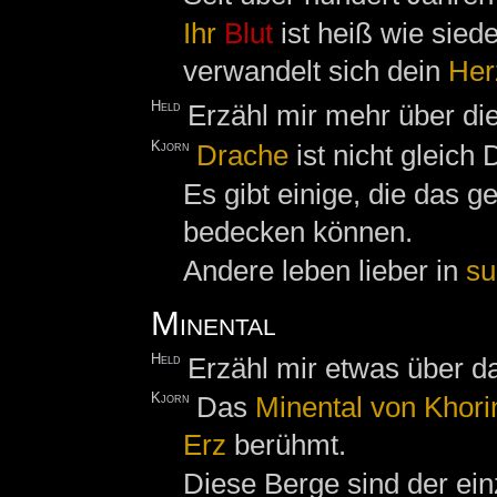
Ihr
Blut
ist heiß wie sied
verwandelt sich dein
Her
Held
Erzähl mir mehr über di
Kjorn
Drache
ist nicht gleich 
Es gibt einige, die das 
bedecken können.
Andere leben lieber in
su
Minental
Held
Erzähl mir etwas über 
Kjorn
Das
Minental von Khori
Erz
berühmt.
Diese Berge sind der ei