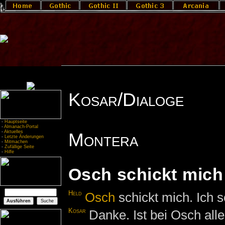
Kosar/Dialoge
-
Hauptseite
-
Almanach-Portal
-
Aktuelles
Montera
-
Letzte Änderungen
-
Mitmachen
-
Zufällige Seite
-
Hilfe
Osch schickt mich
Held
Osch
schickt mich. Ich s
Kosar
Danke. Ist bei Osch all