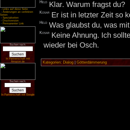
Held
Klar. Warum fragst du?
-
Links auf diese Seite
Kosar
Er ist in letzter Zeit s
-
Änderungen an verlinkten
Seiten
-
Spezialseiten
-
Druckversion
Held
Was glaubst du, was mit 
-
Permanenter Link
Kosar
Keine Ahnung. Ich sollte
wieder bei Osch.
Suchen nach:
In Partnerschaft mit
Amazon.de
Kategorien
:
Dialog
|
Götterdämmerung
Suchen nach:
In Partnerschaft mit Google