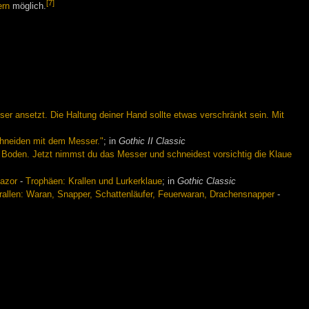
[7]
ern
möglich.
er ansetzt. Die Haltung deiner Hand sollte etwas verschränkt sein. Mit
schneiden mit dem Messer."
; in
Gothic II Classic
n Boden. Jetzt nimmst du das Messer und schneidest vorsichtig die Klaue
Razor
-
Trophäen: Krallen und Lurkerklaue
; in
Gothic Classic
rallen: Waran, Snapper, Schattenläufer, Feuerwaran, Drachensnapper
-