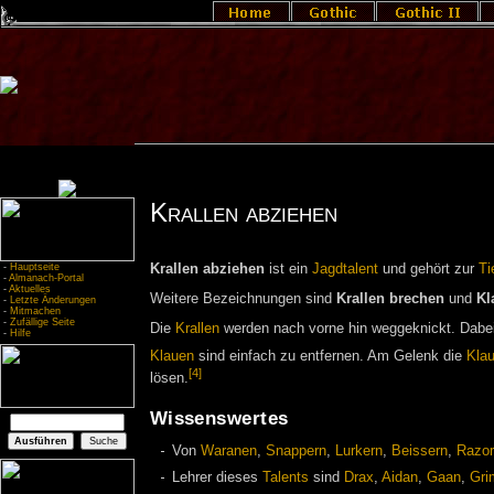
Krallen abziehen
-
Hauptseite
Krallen abziehen
ist ein
Jagdtalent
und gehört zur
Ti
-
Almanach-Portal
-
Aktuelles
Weitere Bezeichnungen sind
Krallen brechen
und
Kl
-
Letzte Änderungen
-
Mitmachen
-
Zufällige Seite
Die
Krallen
werden nach vorne hin weggeknickt. Dabei 
-
Hilfe
Klauen
sind einfach zu entfernen. Am Gelenk die
Kla
[4]
lösen.
Wissenswertes
Von
Waranen
,
Snappern
,
Lurkern
,
Beissern
,
Razo
Lehrer dieses
Talents
sind
Drax
,
Aidan
,
Gaan
,
Gri