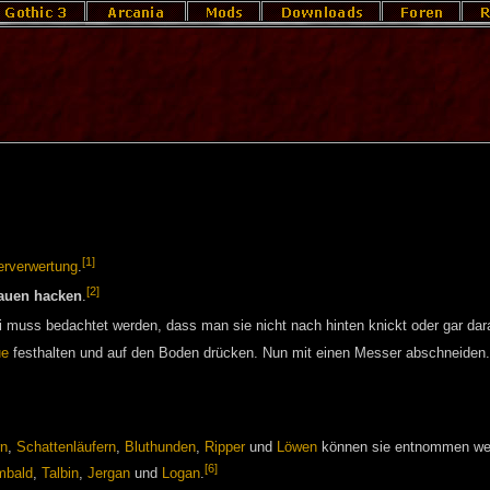
[1]
erverwertung
.
[2]
auen hacken
.
muss bedachtet werden, dass man sie nicht nach hinten knickt oder gar dara
ue
festhalten und auf den Boden drücken. Nun mit einen Messer abschneiden. B
rn
,
Schattenläufern
,
Bluthunden
,
Ripper
und
Löwen
können sie entnommen we
[6]
mbald
,
Talbin
,
Jergan
und
Logan
.