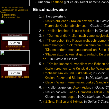
Auf dem
Festland
gibt es ein Talent namens Zähn
-
Links auf diese Seite
Einzelnachweise
-
Änderungen an verlinkten
Seiten
-
Spezialseiten
↑
Tierverwertung
-
Permanenter Link
-
Krallen abziehen
-
Krallen abziehen
; in
Gothic
-
Tieren die Krallen abnehmen
; in
Gothic II Cla
↑
-
Krallen brechen
-
Klauen hacken
; in
Gothic 
Suchen nach:
↑
-
"Du musst die Krallen nach vorne wegknick
↑
-
"Tiere geben ihre Klauen nicht sehr gerne 
einem kräftigen Ruck trennst du dann die Klau
In Partnerschaft mit
Amazon.de
-
"Klauen entfernt man unterschiedlich. Bei ei
-
"Klauen abzuhacken ist ganz einfach. Du grei
ab."
; in
Gothic II Classic
↑
-
"Krallen kannst du vor allem von Echsen n
Suchen nach:
-
Krallen brechen: Eine Kunst, die bei Waranen
Trophäen: Krallen und Lurkerklaue
; in
Gothic II
In Partnerschaft mit Google
-
Krallen: Razor und Bluthund
; in
Die Nacht de
-
Klauen: Waran, Feuerwaran, Lurker, Sandlurk
↑
- Krallen abziehen:
Drax
-
Aidan
; in
Gothic Cl
- Klauen hacken:
Gaan
-
Grimbald
-
Talbin
-
Je
- Klauen hacken:
Logan
; in
Die Nacht des Rab
↑
Zähne, Krallen und Hörner
; in
Gothic 3 Class