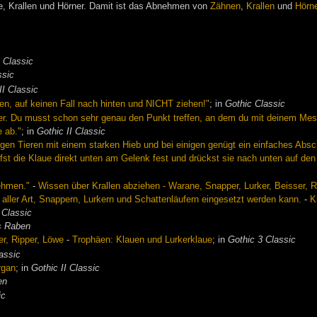
e, Krallen und Hörner. Damit ist das Abnehmen von
Zähnen
,
Krallen
und
Hörn
 Classic
ssic
II Classic
en, auf keinen Fall nach hinten und NICHT ziehen!"
; in
Gothic Classic
her. Du musst schon sehr genau den Punkt treffen, an dem du mit deinem Mess
e ab."
; in
Gothic II Classic
nigen Tieren mit einem starken Hieb und bei einigen genügt ein einfaches Ab
fst die Klaue direkt unten am Gelenk fest und drückst sie nach unten auf de
ehmen."
-
Wissen über Krallen abziehen - Warane, Snapper, Lurker, Beisser, 
 aller Art, Snappern, Lurkern und Schattenläufern eingesetzt werden kann.
-
K
 Classic
s Raben
er, Ripper, Löwe
-
Trophäen: Klauen und Lurkerklaue
; in
Gothic 3 Classic
assic
rgan
; in
Gothic II Classic
en
ic