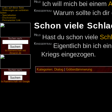
Held
Ich will mich bei einem
A
-
Links auf diese Seite
Kriegerfrau
Warum sollte ich dir
-
Änderungen an verlinkten
Seiten
-
Spezialseiten
-
Druckversion
-
Permanenter Link
Schon viele Schla
Held
Hast du schon viele
Sch
Suchen nach:
Kriegerfrau
Eigentlich bin ich e
In Partnerschaft mit
Kriegs eingezogen.
Amazon.de
Kategorien
:
Dialog
|
Götterdämmerung
Suchen nach:
In Partnerschaft mit Google