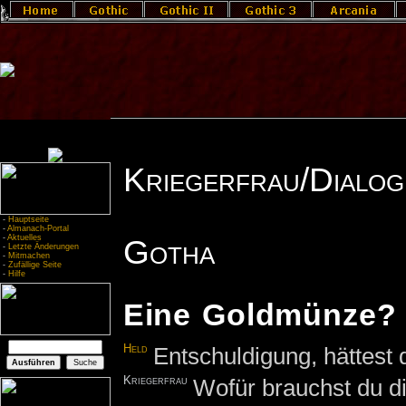
Kriegerfrau/Dialog
-
Hauptseite
-
Almanach-Portal
-
Aktuelles
Gotha
-
Letzte Änderungen
-
Mitmachen
-
Zufällige Seite
-
Hilfe
Eine Goldmünze?
Held
Entschuldigung, hättest
Kriegerfrau
Wofür brauchst du d