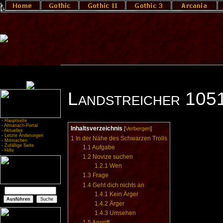
Landstreicher 105
-
Hauptseite
-
Almanach-Portal
Inhaltsverzeichnis
[
Verbergen
]
-
Aktuelles
-
Letzte Änderungen
1
In der Nähe des Schwarzen Trolls
-
Mitmachen
-
Zufällige Seite
1.1
Aufgabe
-
Hilfe
1.2
Novize suchen
1.2.1
Wen
1.3
Frage
1.4
Geht dich nichts an
1.4.1
Kein Ärger
1.4.2
Ärger
1.4.3
Umsehen
1.5
Angriff