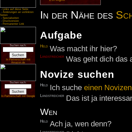
-
Links auf diese Seite
In der Nähe des
Sch
-
Änderungen an verlinkten
Seiten
-
Spezialseiten
-
Druckversion
-
Permanenter Link
Aufgabe
Suchen nach:
Held
Was macht ihr hier?
Landstreicher
Was geht dich das 
In Partnerschaft mit
Amazon.de
Novize suchen
Suchen nach:
Held
Ich suche
einen
Novizen
Landstreicher
Das ist ja interess
In Partnerschaft mit Google
Wen
Held
Ach ja, wen denn?
Landstreicher