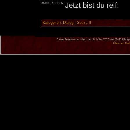
Landstreicher
Jetzt bist du reif.
Kategorien
:
Dialog
|
Gothic II
Diese Seite wurde zuletzt am 8. März 2026 um 00:40 Uhr ge
Über den Got