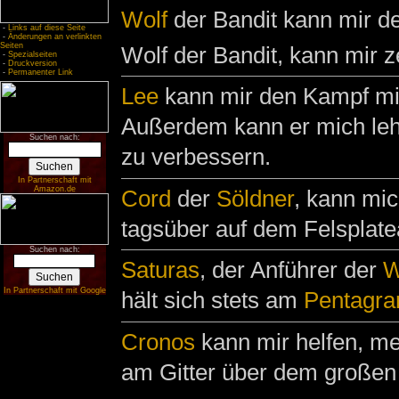
Wolf
der Bandit kann mir 
-
Links auf diese Seite
-
Änderungen an verlinkten
Seiten
Wolf der Bandit, kann mir
-
Spezialseiten
-
Druckversion
-
Permanenter Link
Lee
kann mir den Kampf m
Außerdem kann er mich l
Suchen nach:
zu verbessern.
In Partnerschaft mit
Amazon.de
Cord
der
Söldner
, kann mi
tagsüber auf dem Felsplat
Suchen nach:
Saturas
, der Anführer der
W
In Partnerschaft mit Google
hält sich stets am
Pentagr
Cronos
kann mir helfen, m
am Gitter über dem große