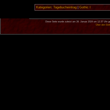
Kategorien
:
Tagebucheintrag
|
Gothic I
Diese Seite wurde zuletzt am 26. Januar 2024 um 12:37 Uhr g
Über den Got