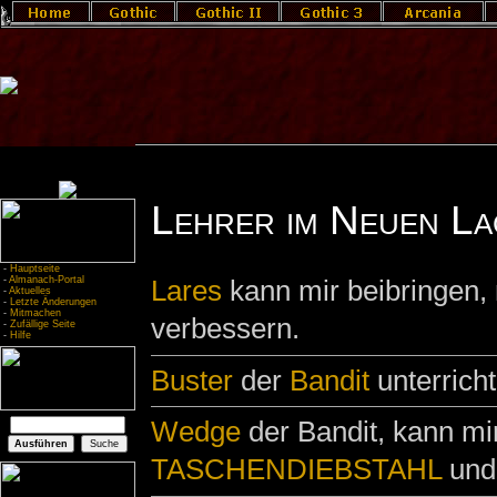
Lehrer im Neuen La
-
Hauptseite
-
Almanach-Portal
Lares
kann mir beibringen,
-
Aktuelles
-
Letzte Änderungen
-
Mitmachen
verbessern.
-
Zufällige Seite
-
Hilfe
Buster
der
Bandit
unterricht
Wedge
der Bandit, kann mi
TASCHENDIEBSTAHL
un