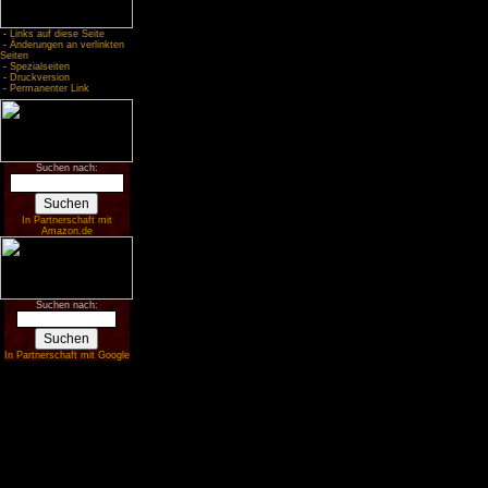
-
Links auf diese Seite
-
Änderungen an verlinkten
Seiten
-
Spezialseiten
-
Druckversion
-
Permanenter Link
Suchen nach:
In Partnerschaft mit
Amazon.de
Suchen nach:
In Partnerschaft mit Google