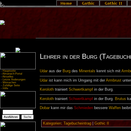
Lehrer in der Burg (Tagebuch
Udar
aus der
Burg
des
Minentals
kennt sich mit
Armb
-
Hauptseite
-
Almanach-Portal
-
Aktuelles
-
Letzte Änderungen
Udar
ist kann mich im Umgang mit der
Armbrust
unter
-
Mitmachen
-
Zufällige Seite
-
Hilfe
Keroloth
trainiert
Schwertkampf
in der Burg.
Keroloth
trainiert
Schwertkampf
in der Burg.
Brutus
ka
Dobar
kann mir das
Schmieden
bessere
Waffen
beibr
Kategorien
:
Tagebucheintrag
|
Gothic II