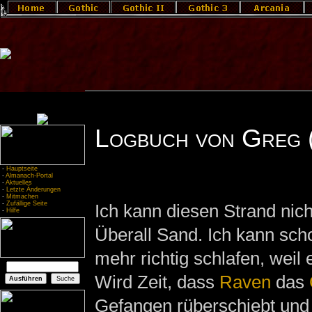
Logbuch von Greg (
-
Hauptseite
-
Almanach-Portal
-
Aktuelles
-
Letzte Änderungen
-
Mitmachen
-
Zufällige Seite
Ich kann diesen Strand nic
-
Hilfe
Überall Sand. Ich kann scho
mehr richtig schlafen, weil e
Wird Zeit, dass
Raven
das
Gefangen rüberschiebt und