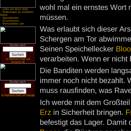
wohl mal ein ernstes Wort
-
Links auf diese Seite
-
Änderungen an verlinkten
müssen.
Seiten
-
Spezialseiten
-
Druckversion
-
Permanenter Link
Was erlaubt sich dieser Ar
Schergen am Tor abwimmeln
Suchen nach:
Seinen Speichellecker
Blo
verarbeiten. Wenn er nicht 
In Partnerschaft mit
Amazon.de
Die Banditen werden langsa
immer noch nicht bezahlt. 
Suchen nach:
muss rausfinden, was Raven
In Partnerschaft mit Google
Ich werde mit dem Großtei
Erz
in Sicherheit bringen.
F
befestigt das Lager. Damit d