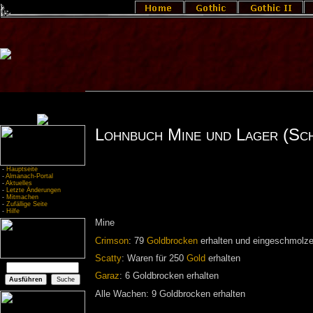
Lohnbuch Mine und Lager (Sch
-
Hauptseite
-
Almanach-Portal
-
Aktuelles
-
Letzte Änderungen
-
Mitmachen
-
Zufällige Seite
-
Hilfe
Mine
Crimson
: 79
Goldbrocken
erhalten und eingeschmolz
Scatty
: Waren für 250
Gold
erhalten
Garaz
: 6 Goldbrocken erhalten
Alle Wachen: 9 Goldbrocken erhalten