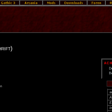
rift)
AC
De
B
en
a
A
E
I