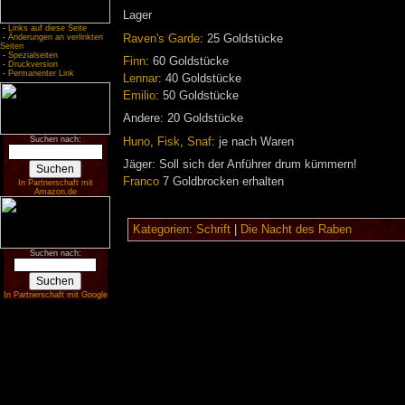
Lager
-
Links auf diese Seite
Raven's Garde
: 25 Goldstücke
-
Änderungen an verlinkten
Seiten
-
Spezialseiten
Finn
: 60 Goldstücke
-
Druckversion
-
Permanenter Link
Lennar
: 40 Goldstücke
Emilio
: 50 Goldstücke
Andere: 20 Goldstücke
Suchen nach:
Huno
,
Fisk
,
Snaf
: je nach Waren
Jäger: Soll sich der Anführer drum kümmern!
Franco
7 Goldbrocken erhalten
In Partnerschaft mit
Amazon.de
Kategorien
:
Schrift
|
Die Nacht des Raben
Suchen nach:
In Partnerschaft mit Google