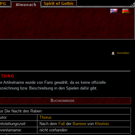
Anmelden
HTUNG
r Artikelname wurde von Fans gewählt, da es keine offizielle
ezeichnung bzw. Beschreibung in den Spielen dafür gibt.
Buchkommode
us Die Nacht des Raben
utor:
Thorus
ntsteh­ungs­zeit:
Nach dem
Fall
der
Barriere
von
Khorinis
nventar­name:
nicht vorhanden