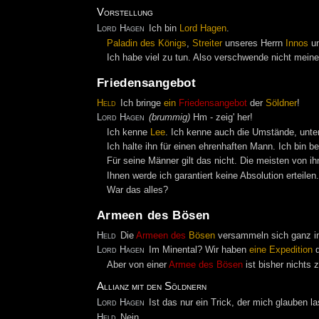
Vorstellung
Lord Hagen
Ich bin
Lord Hagen
.
Paladin
des
Königs
,
Streiter
unseres Herrn
Innos
un
Ich habe viel zu tun. Also verschwende nicht meine 
Friedensangebot
Held
Ich bringe
ein
Friedensangebot
der
Söldner
!
Lord Hagen
(brummig)
Hm - zeig' her!
Ich kenne
Lee
. Ich kenne auch die Umstände, unter
Ich halte ihn für einen ehrenhaften Mann. Ich bin ber
Für seine Männer gilt das nicht. Die meisten von ih
Ihnen werde ich garantiert keine Absolution erteilen
War das alles?
Armeen des Bösen
Held
Die
Armeen
des
Bösen
versammeln sich ganz i
Lord Hagen
Im Minental? Wir haben
eine
Expedition
d
Aber von einer
Armee des Bösen
ist bisher nichts 
Allianz mit den Söldnern
Lord Hagen
Ist das nur ein Trick, der mich glauben la
Held
Nein.