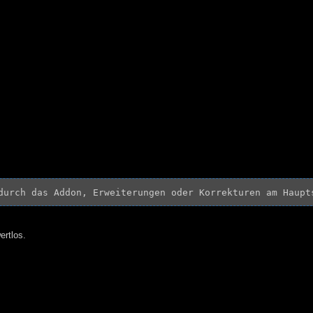
durch das Addon, Erweiterungen oder Korrekturen am Haupt
ertlos.