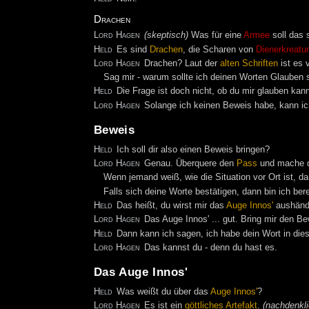
Drachen
Lord Hagen
(skeptisch)
Was für eine
Armee
soll das 
Held
Es sind
Drachen
, die Scharen von
Dienerkreatu
Lord Hagen
Drachen? Laut der
alten
Schriften
ist es 
Sag mir - warum sollte ich deinen Worten Glauben
Held
Die Frage ist doch nicht, ob du mir glauben kann
Lord Hagen
Solange ich keinen Beweis habe, kann ich
Beweis
Held
Ich soll dir also einen Beweis bringen?
Lord Hagen
Genau. Überquere den
Pass
und mache d
Wenn jemand weiß, wie die Situation vor Ort ist, da
Falls sich deine Worte bestätigen, dann bin ich berei
Held
Das heißt, du wirst mir das
Auge Innos'
aushänd
Lord Hagen
Das Auge Innos' ... gut. Bring mir den Be
Held
Dann kann ich sagen, ich habe dein Wort in die
Lord Hagen
Das kannst du - denn du hast es.
Das Auge Innos'
Held
Was weißt du über das
Auge Innos'
?
Lord Hagen
Es ist ein
göttliches
Artefakt
.
(nachdenkli