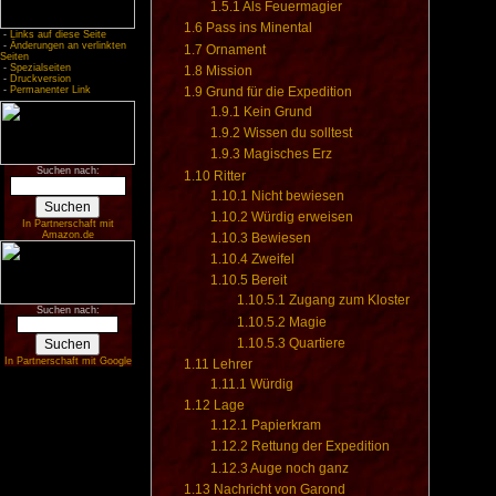
1.5.1
Als Feuermagier
1.6
Pass ins Minental
-
Links auf diese Seite
-
Änderungen an verlinkten
1.7
Ornament
Seiten
-
Spezialseiten
1.8
Mission
-
Druckversion
-
Permanenter Link
1.9
Grund für die Expedition
1.9.1
Kein Grund
1.9.2
Wissen du solltest
1.9.3
Magisches Erz
Suchen nach:
1.10
Ritter
1.10.1
Nicht bewiesen
1.10.2
Würdig erweisen
In Partnerschaft mit
Amazon.de
1.10.3
Bewiesen
1.10.4
Zweifel
1.10.5
Bereit
1.10.5.1
Zugang zum Kloster
Suchen nach:
1.10.5.2
Magie
1.10.5.3
Quartiere
In Partnerschaft mit Google
1.11
Lehrer
1.11.1
Würdig
1.12
Lage
1.12.1
Papierkram
1.12.2
Rettung der Expedition
1.12.3
Auge noch ganz
1.13
Nachricht von Garond