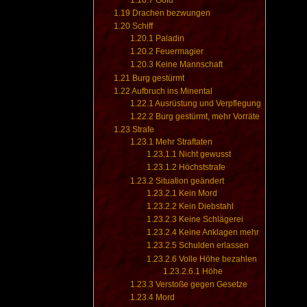
1.19
Drachen bezwungen
1.20
Schiff
1.20.1
Paladin
1.20.2
Feuermagier
1.20.3
Keine Mannschaft
1.21
Burg gestürmt
1.22
Aufbruch ins Minental
1.22.1
Ausrüstung und Verpflegung
1.22.2
Burg gestürmt, mehr Vorräte
1.23
Strafe
1.23.1
Mehr Straftaten
1.23.1.1
Nicht gewusst
1.23.1.2
Höchststrafe
1.23.2
Situation geändert
1.23.2.1
Kein Mord
1.23.2.2
Kein Diebstahl
1.23.2.3
Keine Schlägerei
1.23.2.4
Keine Anklagen mehr
1.23.2.5
Schulden erlassen
1.23.2.6
Volle Höhe bezahlen
1.23.2.6.1
Höhe
1.23.3
Verstoße gegen Gesetze
1.23.4
Mord