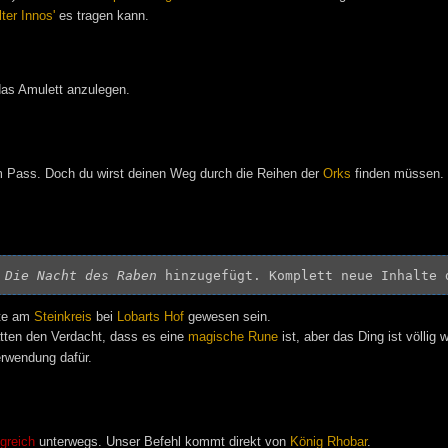
ter Innos'
es tragen kann.
 das Amulett anzulegen.
m Pass. Doch du wirst deinen Weg durch die Reihen der
Orks
finden müssen.
 
Die Nacht des Raben
 hinzugefügt. Komplett neue Inhalte 
te am
Steinkreis
bei
Lobarts Hof
gewesen sein.
hatten den Verdacht, dass es eine
magische
Rune
ist, aber das Ding ist völlig w
erwendung dafür.
greich
unterwegs. Unser Befehl kommt direkt von
König Rhobar
.