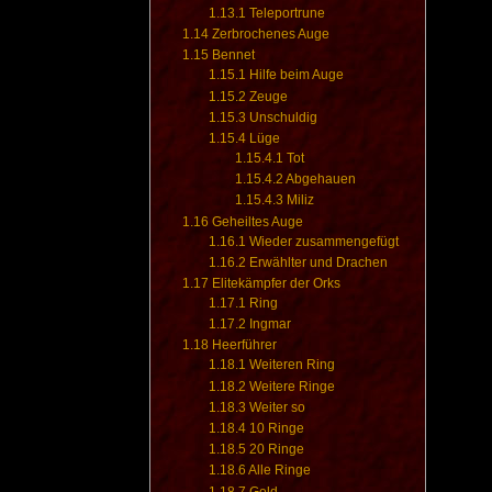
1.13.1
Teleportrune
1.14
Zerbrochenes Auge
1.15
Bennet
1.15.1
Hilfe beim Auge
1.15.2
Zeuge
1.15.3
Unschuldig
1.15.4
Lüge
1.15.4.1
Tot
1.15.4.2
Abgehauen
1.15.4.3
Miliz
1.16
Geheiltes Auge
1.16.1
Wieder zusammengefügt
1.16.2
Erwählter und Drachen
1.17
Elitekämpfer der Orks
1.17.1
Ring
1.17.2
Ingmar
1.18
Heerführer
1.18.1
Weiteren Ring
1.18.2
Weitere Ringe
1.18.3
Weiter so
1.18.4
10 Ringe
1.18.5
20 Ringe
1.18.6
Alle Ringe
1.18.7
Gold