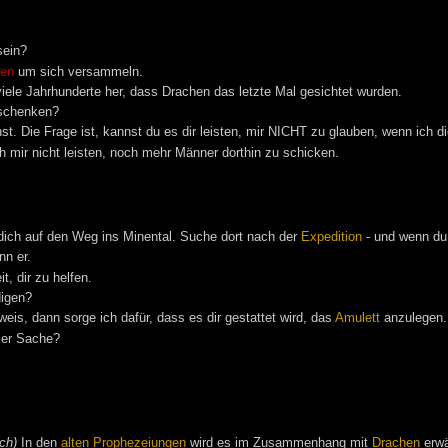
sein?
ren
um sich versammeln.
viele Jahrhunderte her, dass Drachen das letzte Mal gesichtet wurden.
 schenken?
st. Die Frage ist, kannst du es dir leisten, mir NICHT zu glauben, wenn ich d
 mir nicht leisten, noch mehr Männer dorthin zu schicken.
ich auf den Weg ins Minental. Suche dort nach der
Expedition
- und wenn du 
nn er.
t, dir zu helfen.
igen?
weis, dann sorge ich dafür, dass es dir gestattet wird, das
Amulett
anzulegen.
ser Sache?
ch)
In den
alten
Prophezeiungen
wird es im Zusammenhang mit
Drachen
erwä