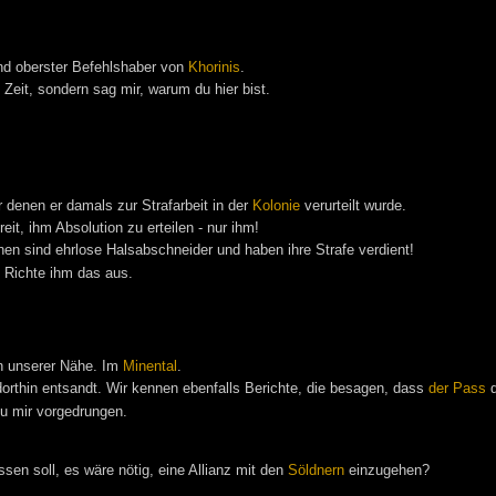
d oberster Befehlshaber von
Khorinis
.
Zeit, sondern sag mir, warum du hier bist.
 denen er damals zur Strafarbeit in der
Kolonie
verurteilt wurde.
eit, ihm Absolution zu erteilen - nur ihm!
nen sind ehrlose Halsabschneider und haben ihre Strafe verdient!
. Richte ihm das aus.
n unserer Nähe. Im
Minental
.
orthin entsandt. Wir kennen ebenfalls Berichte, die besagen, dass
der
Pass
d
zu mir vorgedrungen.
ssen soll, es wäre nötig, eine Allianz mit den
Söldnern
einzugehen?