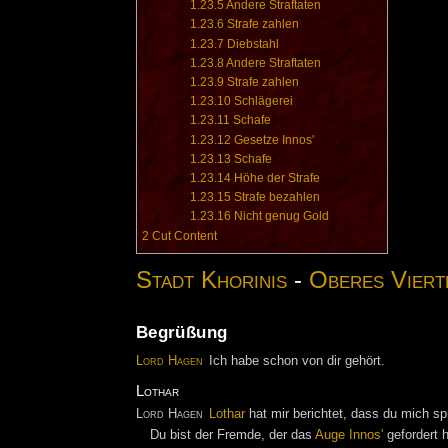
1.23.5
Andere Straftaten
1.23.6
Strafe zahlen
1.23.7
Diebstahl
1.23.8
Andere Straftaten
1.23.9
Strafe zahlen
1.23.10
Schlägerei
1.23.11
Schafe
1.23.12
Gesetze Innos'
1.23.13
Schafe
1.23.14
Höhe der Strafe
1.23.15
Strafe bezahlen
1.23.16
Nicht genug Gold
2
Cut Content
Stadt Khorinis
-
Oberes Viert
Begrüßung
Lord Hagen
Ich habe schon von dir gehört.
Lothar
Lord Hagen
Lothar
hat mir berichtet, dass du mich spr
Du bist der Fremde, der das
Auge Innos'
gefordert h