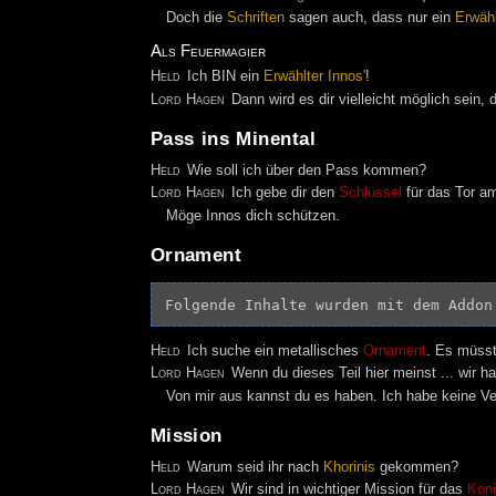
Doch die
Schriften
sagen auch, dass nur ein
Erwähl
Als Feuermagier
Held
Ich BIN ein
Erwählter Innos'
!
Lord Hagen
Dann wird es dir vielleicht möglich sein,
Pass ins Minental
Held
Wie soll ich über den Pass kommen?
Lord Hagen
Ich gebe dir den
Schlüssel
für das Tor a
Möge Innos dich schützen.
Ornament
Folgende Inhalte wurden mit dem Addon
Held
Ich suche ein metallisches
Ornament
. Es müss
Lord Hagen
Wenn du dieses Teil hier meinst ... wir 
Von mir aus kannst du es haben. Ich habe keine V
Mission
Held
Warum seid ihr nach
Khorinis
gekommen?
Lord Hagen
Wir sind in wichtiger Mission für das
Köni