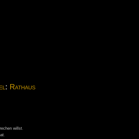
el
:
Rathaus
echen willst.
at.