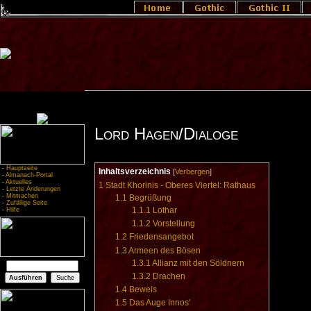
Lord Hagen/Dialoge
-
Hauptseite
Inhaltsverzeichnis
[
Verbergen
]
-
Almanach-Portal
-
Aktuelles
1
Stadt Khorinis - Oberes Viertel: Rathaus
-
Letzte Änderungen
-
Mitmachen
1.1
Begrüßung
-
Zufällige Seite
1.1.1
Lothar
-
Hilfe
1.1.2
Vorstellung
1.2
Friedensangebot
1.3
Armeen des Bösen
1.3.1
Allianz mit den Söldnern
1.3.2
Drachen
1.4
Beweis
1.5
Das Auge Innos'