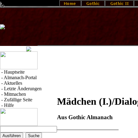
-
Hauptseite
-
Almanach-Portal
-
Aktuelles
-
Letzte Änderungen
-
Mitmachen
Mädchen (I.)/Dialo
-
Zufällige Seite
-
Hilfe
Aus Gothic Almanach