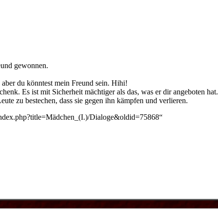
eund
gewonnen.
. aber du könntest mein Freund sein. Hihi!
chenk. Es ist mit Sicherheit mächtiger als das, was er dir angeboten hat.
eute zu bestechen, dass sie gegen ihn kämpfen und verlieren.
/index.php?title=Mädchen_(I.)/Dialoge&oldid=75868
“