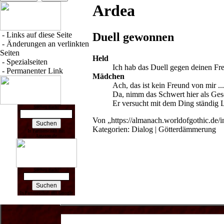
Ardea
-
Links auf diese Seite
Duell gewonnen
-
Änderungen an verlinkten
Seiten
Held
-
Spezialseiten
Ich hab das Duell gegen
deinen Fr
-
Permanenter Link
Mädchen
Ach, das ist kein Freund von mir ..
Da, nimm das
Schwert
hier als Ges
Er versucht mit dem Ding ständig L
Suchen nach:
Von „
https://almanach.worldofgothic.de
Kategorien
:
Dialog
|
Götterdämmerung
In Partnerschaft mit
Amazon.de
Suchen nach:
In Partnerschaft mit Google