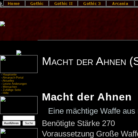
Macht der Ahnen (S
-
Hauptseite
-
Almanach-Portal
-
Aktuelles
-
Letzte Änderungen
-
Mitmachen
-
Zufällige Seite
Macht der Ahnen
-
Hilfe
Eine mächtige Waffe aus 
Benötigte Stärke 270
Voraussetzung Große Waffe