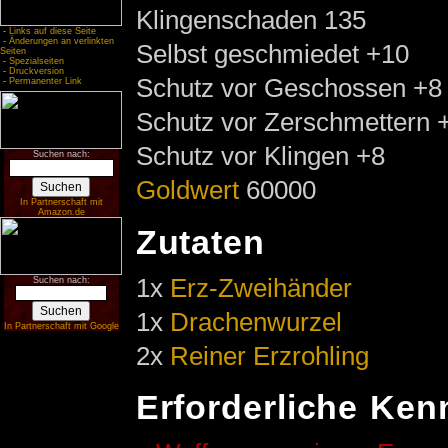
Klingenschaden 135
-
Links auf diese Seite
-
Änderungen an verlinkten
Selbst geschmiedet +10
Seiten
-
Spezialseiten
-
Druckversion
Schutz vor Geschossen +8
-
Permanenter Link
Schutz vor Zerschmettern 
Schutz vor Klingen +8
Suchen nach:
Goldwert
60000
In Partnerschaft mit
Amazon.de
Zutaten
1x
Erz-Zweihänder
Suchen nach:
1x
Drachenwurzel
In Partnerschaft mit Google
2x
Reiner Erzrohling
Erforderliche Ken