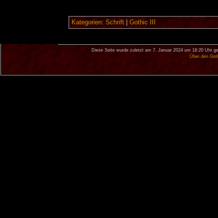
Kategorien
:
Schrift
|
Gothic III
Diese Seite wurde zuletzt am 7. Januar 2024 um 18:20 Uhr ge
Über den Got