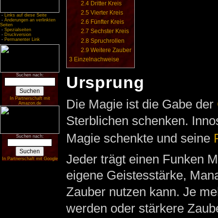
2.4
Dritter Kreis
2.5
Vierter Kreis
-
Links auf diese Seite
-
Änderungen an verlinkten
2.6
Fünfter Kreis
Seiten
-
Spezialseiten
2.7
Sechster Kreis
-
Druckversion
-
Permanenter Link
2.8
Spruchrollen
2.9
Weitere Zauber
3
Einzelnachweise
Suchen nach:
Ursprung
In Partnerschaft mit
Die Magie ist die Gabe der
Amazon.de
Sterblichen schenken. Innos
Magie schenkte und seine
Suchen nach:
Jeder trägt einen Funken Ma
In Partnerschaft mit Google
eigene Geistesstärke, Mana
Zauber nutzen kann. Je me
werden oder stärkere Zaube