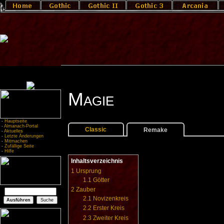
Magie
-
Hauptseite
-
Almanach-Portal
Classic
Remake
-
Aktuelles
-
Letzte Änderungen
-
Mitmachen
-
Zufällige Seite
-
Hilfe
Inhaltsverzeichnis
1
Ursprung
1.1
Götter
2
Zauber
2.1
Novizenkreis
2.2
Erster Kreis
2.3
Zweiter Kreis