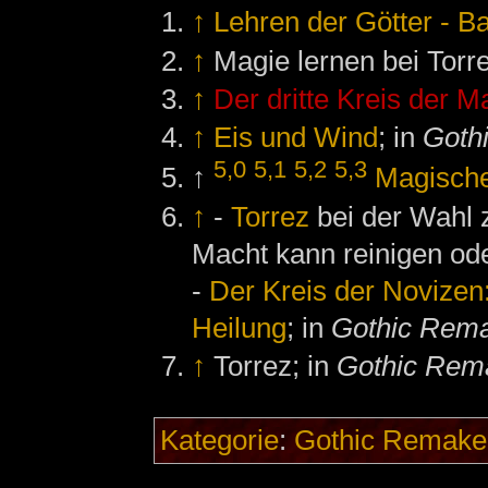
↑
Lehren der Götter - Ba
↑
Magie lernen bei Torr
↑
Der dritte Kreis der 
↑
Eis und Wind
; in
Goth
5,0
5,1
5,2
5,3
↑
Magische
↑
-
Torrez
bei der Wahl z
Macht kann reinigen ode
-
Der Kreis der Novizen
Heilung
; in
Gothic Rem
↑
Torrez; in
Gothic Rem
Kategorie
:
Gothic Remake