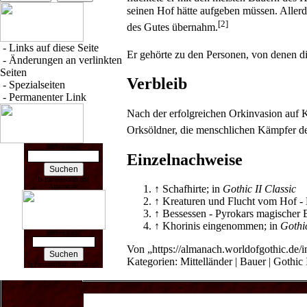
seinen Hof hätte aufgeben müssen. Aller
[2]
des Gutes übernahm.
-
Links auf diese Seite
Er gehörte zu den Personen, von denen d
-
Änderungen an verlinkten
Seiten
Verbleib
-
Spezialseiten
-
Permanenter Link
Nach der erfolgreichen
Orkinvasion
auf
K
Orksöldner
, die menschlichen Kämpfer de
Suchen nach:
Einzelnachweise
In Partnerschaft mit
↑
Schafhirte
; in
Gothic II Classic
Amazon.de
↑
Kreaturen und Flucht vom Hof
-
↑
Bessessen
-
Pyrokars magischer B
↑
Khorinis eingenommen
; in
Gothi
Suchen nach:
Von „
https://almanach.worldofgothic.de
Kategorien
:
Mittelländer
|
Bauer
|
Gothic 
In Partnerschaft mit Google