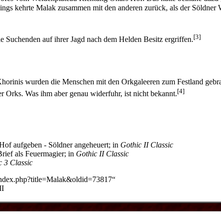
dings kehrte Malak zusammen mit den anderen zurück, als der
Söldner
[3]
ie
Suchenden
auf ihrer Jagd nach dem
Helden
Besitz ergriffen.
horinis
wurden die
Menschen
mit den
Orkgaleeren
zum
Festland
gebra
[4]
r Orks. Was ihm aber genau widerfuhr, ist nicht bekannt.
Hof aufgeben
-
Söldner angeheuert
; in
Gothic II Classic
rief
als
Feuermagier
; in
Gothic II Classic
c 3 Classic
/index.php?title=Malak&oldid=73817
“
II