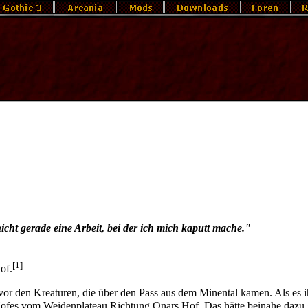
nicht gerade eine Arbeit, bei der ich mich kaputt mache."
[1]
of
.
 vor den Kreaturen, die über den Pass aus dem
Minental
kamen. Als es i
 Hofes vom Weidenplateau Richtung
Onars Hof
. Das hätte beinahe dazu