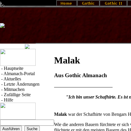
Malak
-
Hauptseite
-
Almanach-Portal
Aus Gothic Almanach
-
Aktuelles
-
Letzte Änderungen
-
Mitmachen
-
Zufällige Seite
"Ich bin unser Schafhirte. Es ist 
-
Hilfe
Malak
war der
Schafhirte
von
Bengars H
Wie die anderen Bauern fürchtete er sich
flüchtete er mit den meisten Bauern des