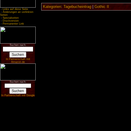
Kategorien
:
Tagebucheintrag
|
Gothic II
-
Links auf diese Seite
-
Änderungen an verlinkten
Seiten
-
Spezialseiten
-
Druckversion
-
Permanenter Link
Suchen nach:
In Partnerschaft mit
Amazon.de
Suchen nach:
In Partnerschaft mit Google