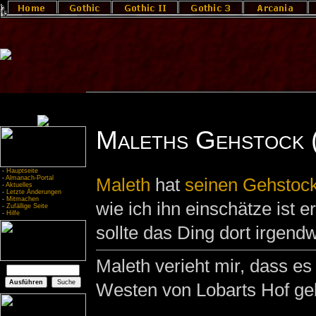
Maleths Gehstock 
-
Hauptseite
-
Almanach-Portal
Maleth
hat
seinen Gehstoc
-
Aktuelles
-
Letzte Änderungen
-
Mitmachen
wie ich ihn einschätze ist e
-
Zufällige Seite
-
Hilfe
sollte das Ding dort irgend
Maleth verieht mir, dass e
Westen von Lobarts Hof geb