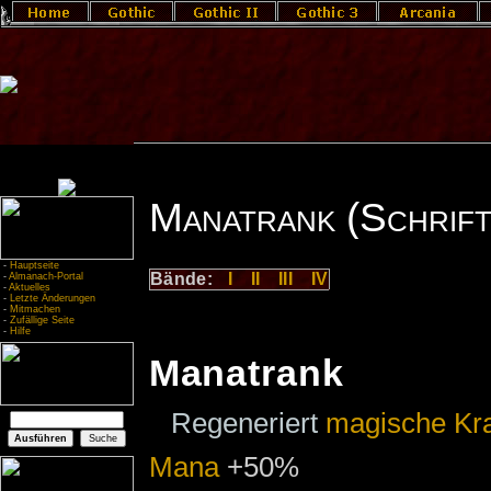
Manatrank (Schrift
-
Hauptseite
Bände:
I
II
III
IV
-
Almanach-Portal
-
Aktuelles
-
Letzte Änderungen
-
Mitmachen
-
Zufällige Seite
-
Hilfe
Manatrank
Regeneriert
magische Kra
Mana
+50%