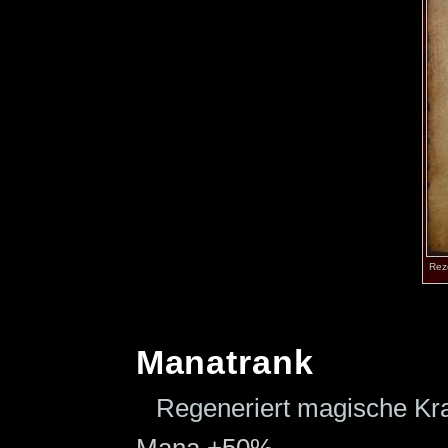
Rez
Manatrank
Regeneriert magische Kra
Mana +50%