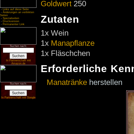
Goldwert
250
-
Links auf diese Seite
-
Änderungen an verlinkten
Zutaten
Seiten
-
Spezialseiten
-
Druckversion
-
Permanenter Link
1x Wein
1x
Manapflanze
Suchen nach:
1x Fläschchen
In Partnerschaft mit
Amazon.de
Erforderliche Ken
Manatränke
herstellen
Suchen nach:
In Partnerschaft mit Google