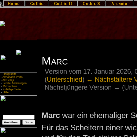
Marc
Version vom 17. Januar 2026, 
-
Hauptseite
(
Unterschied
)
← Nächstältere 
-
Almanach-Portal
-
Aktuelles
-
Letzte Änderungen
Nächstjüngere Version → (Unte
-
Mitmachen
-
Zufällige Seite
-
Hilfe
Marc
war ein ehemaliger So
Für das Scheitern einer wi