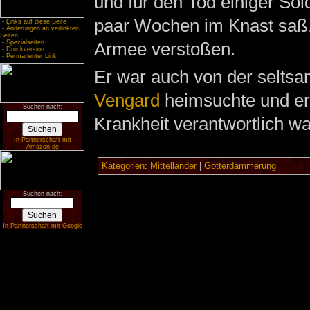
und für den Tod einiger Sol
paar Wochen im Knast saß.
-
Links auf diese Seite
-
Änderungen an verlinkten
Seiten
-
Spezialseiten
Armee verstoßen.
-
Druckversion
-
Permanenter Link
Er war auch von der seltsa
Vengard
heimsuchte und er
Suchen nach:
Krankheit verantwortlich w
In Partnerschaft mit
Amazon.de
Kategorien
:
Mittelländer
|
Götterdämmerung
Suchen nach:
In Partnerschaft mit Google