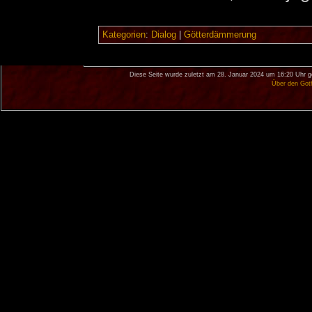
Kategorien
:
Dialog
|
Götterdämmerung
Diese Seite wurde zuletzt am 28. Januar 2024 um 16:20 Uhr g
Über den Got