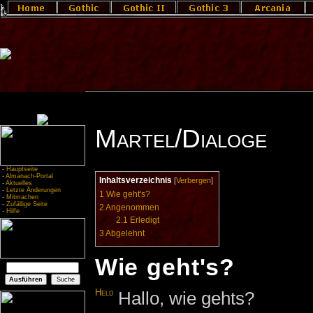
Martel/Dialoge
-
Hauptseite
-
Almanach-Portal
Inhaltsverzeichnis
[
Verbergen
]
-
Aktuelles
-
Letzte Änderungen
1
Wie geht's?
-
Mitmachen
-
Zufällige Seite
2
Angenommen
-
Hilfe
2.1
Erledigt
3
Abgelehnt
Wie geht's?
Held
Hallo, wie gehts?