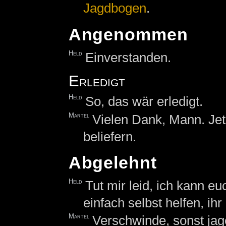
Jagdbogen
.
Angenommen
Held
Einverstanden.
Erledigt
Held
So, das wär erledigt.
Martel
Vielen Dank, Mann. Jet
beliefern.
Abgelehnt
Held
Tut mir leid, ich kann eu
einfach selbst helfen, ih
Martel
Verschwinde, sonst jag