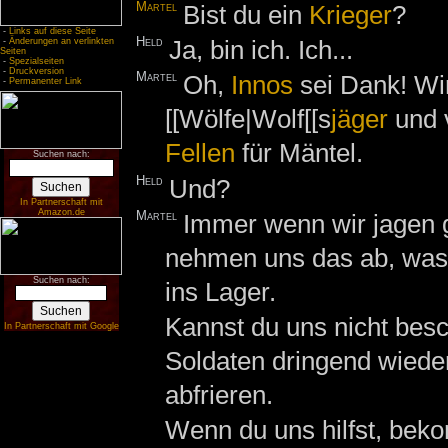
Martel
Bist du ein
Krieger
?
-
Links auf diese Seite
Held
Ja, bin ich. Ich...
-
Änderungen an verlinkten
Seiten
-
Spezialseiten
-
Druckversion
Martel
Oh,
Innos
sei Dank! Wir
-
Permanenter Link
[[Wölfe|Wolf[[s
jäger
und 
Fellen
für Mäntel.
Suchen nach:
Held
Und?
In Partnerschaft mit
Amazon.de
Martel
Immer wenn wir jagen 
nehmen uns das ab, was 
Suchen nach:
ins Lager.
Kannst du uns nicht bes
In Partnerschaft mit Google
Soldaten dringend wieder
abfrieren.
Wenn du uns hilfst, bek