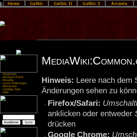
MediaWiki:Common.
-
Hauptseite
-
Almanach-Portal
Hinweis:
Leere nach dem S
-
Aktuelles
-
Letzte Änderungen
-
Mitmachen
Änderungen sehen zu könn
-
Zufällige Seite
-
Hilfe
Firefox/Safari:
Umschalt
anklicken oder entweder
drücken
Google Chrome:
Umscha