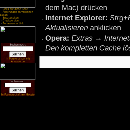
dem Mac) drücken
-
Links auf diese Seite
-
Änderungen an verlinkten
Seiten
Internet Explorer:
Strg+
-
Spezialseiten
-
Druckversion
-
Permanenter Link
Aktualisieren
anklicken
Opera:
Extras → Interne
Suchen nach:
Den kompletten Cache lö
In Partnerschaft mit
Amazon.de
Suchen nach:
In Partnerschaft mit Google