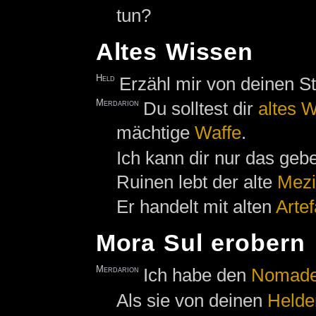
tun?
Altes Wissen
Held
Erzähl mir von deinen St
Merdarion
Du solltest dir
altes 
mächtige
Waffe
.
Ich kann dir nur das geb
Ruinen lebt der alte
Mezi
Er handelt mit alten
Arte
Mora Sul erobern
Merdarion
Ich habe den
Nomad
Als sie von deinen
Helde