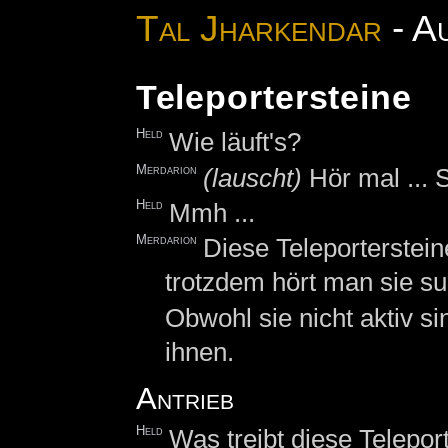
Tal Jharkendar
- A
Teleportersteine
Held
Wie läuft's?
Merdarion
(lauscht)
Hör mal ... 
Held
Mmh ...
Merdarion
Diese Teleporterstein
trotzdem hört man sie su
Obwohl sie nicht aktiv si
ihnen.
Antrieb
Held
Was treibt diese Telepor