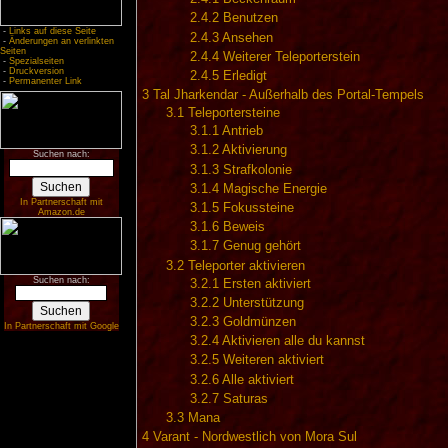
2.4.2
Benutzen
-
Links auf diese Seite
2.4.3
Ansehen
-
Änderungen an verlinkten
Seiten
2.4.4
Weiterer Teleporterstein
-
Spezialseiten
-
Druckversion
2.4.5
Erledigt
-
Permanenter Link
3
Tal Jharkendar - Außerhalb des Portal-Tempels
3.1
Teleportersteine
3.1.1
Antrieb
3.1.2
Aktivierung
Suchen nach:
3.1.3
Strafkolonie
3.1.4
Magische Energie
In Partnerschaft mit
3.1.5
Fokussteine
Amazon.de
3.1.6
Beweis
3.1.7
Genug gehört
3.2
Teleporter aktivieren
Suchen nach:
3.2.1
Ersten aktiviert
3.2.2
Unterstützung
3.2.3
Goldmünzen
In Partnerschaft mit Google
3.2.4
Aktivieren alle du kannst
3.2.5
Weiteren aktiviert
3.2.6
Alle aktiviert
3.2.7
Saturas
3.3
Mana
4
Varant - Nordwestlich von Mora Sul