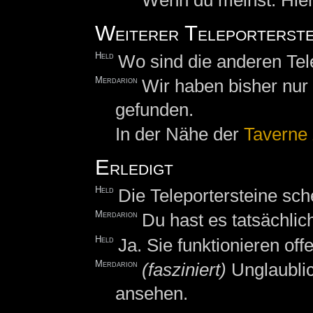
Wenn du meinst. Hier
Weiterer Teleporterste
Held
Wo sind die anderen Tel
Merdarion
Wir haben bisher nur
gefunden.
In der Nähe der
Taverne 
Erledigt
Held
Die Teleportersteine sch
Merdarion
Du hast es tatsächlic
Held
Ja. Sie funktionieren off
Merdarion
(fasziniert)
Unglaublic
ansehen.