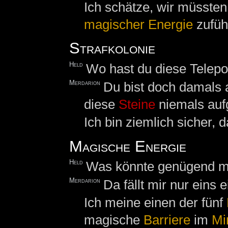
Ich schätze, wir müsste
magischer Energie
zuführ
Strafkolonie
Held
Wo hast du diese Telepo
Merdarion
Du bist doch damals 
diese
Steine
niemals auf
Ich bin ziemlich sicher, 
Magische Energie
Held
Was könnte genügend mag
Merdarion
Da fällt mir nur eins
Ich meine einen der fünf
magische
Barriere
im
Mi