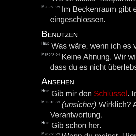
Merdarion
Im Beckenraum gibt es
eingeschlossen.
Benutzen
Held
Was wäre, wenn ich es 
Merdarion
Keine Ahnung. Wir wi
dass du es nicht überlebs
Ansehen
Held
Gib mir den
Schlüssel
. 
Merdarion
(unsicher)
Wirklich? A
Verantwortung.
Held
Gib schon her.
Merdarion