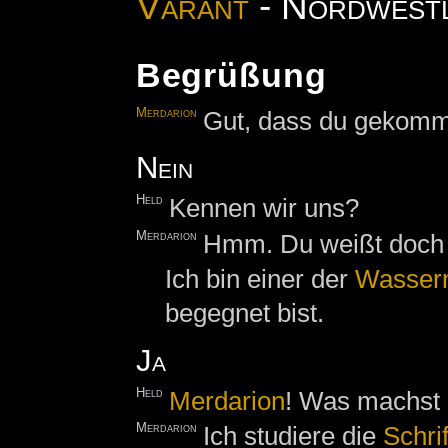
Varant
- Nordwestl
Begrüßung
Merdarion
Gut, dass du gekomm
Nein
Held
Kennen wir uns?
Merdarion
Hmm. Du weißt doch
Ich bin einer der
Wasser
begegnet bist.
Ja
Held
Merdarion
! Was machst 
Merdarion
Ich studiere die
Schri