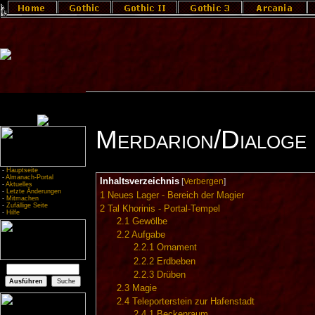
Merdarion/Dialoge
-
Hauptseite
-
Almanach-Portal
Inhaltsverzeichnis
[
Verbergen
]
-
Aktuelles
-
Letzte Änderungen
1
Neues Lager - Bereich der Magier
-
Mitmachen
-
Zufällige Seite
2
Tal Khorinis - Portal-Tempel
-
Hilfe
2.1
Gewölbe
2.2
Aufgabe
2.2.1
Ornament
2.2.2
Erdbeben
2.2.3
Drüben
2.3
Magie
2.4
Teleporterstein zur Hafenstadt
2.4.1
Beckenraum