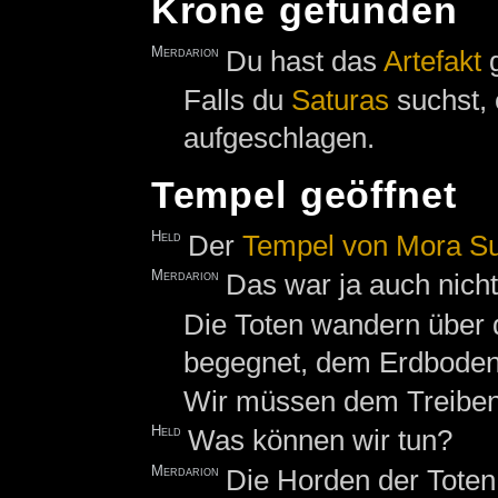
Krone gefunden
Merdarion
Du hast das
Artefakt
g
Falls du
Saturas
suchst, 
aufgeschlagen.
Tempel geöffnet
Held
Der
Tempel von Mora Su
Merdarion
Das war ja auch nich
Die Toten wandern über 
begegnet, dem Erdboden 
Wir müssen dem Treiben 
Held
Was können wir tun?
Merdarion
Die Horden der Toten