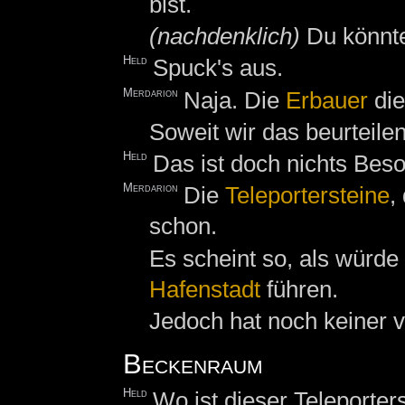
bist.
(nachdenklich)
Du könntes
Held
Spuck's aus.
Merdarion
Naja. Die
Erbauer
die
Soweit wir das beurteile
Held
Das ist doch nichts Bes
Merdarion
Die
Teleportersteine
,
schon.
Es scheint so, als würde 
Hafenstadt
führen.
Jedoch hat noch keiner v
Beckenraum
Held
Wo ist dieser Teleporter