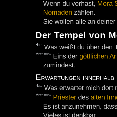
Wenn du vorhast,
Mora 
Nomaden
zählen.
Sie wollen alle an deine
Der Tempel von M
Held
Was weißt du über den 
Merdarion
Eins der
göttlich
en
Ar
zumindest.
Erwartungen innerhalb 
Held
Was erwartet mich dort
Merdarion
Priester
des
alten In
Es ist anzunehmen, dass 
Vieles ist denkbar.