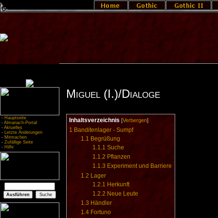
Miguel (I.)/Dialoge
-
Hauptseite
Inhaltsverzeichnis
[
Verbergen
]
-
Almanach-Portal
-
Aktuelles
1
Banditenlager - Sumpf
-
Letzte Änderungen
-
Mitmachen
1.1
Begrüßung
-
Zufällige Seite
1.1.1
Suche
-
Hilfe
1.1.2
Pflanzen
1.1.3
Experiment und Barriere
1.2
Lager
1.2.1
Herkunft
1.2.2
Neue Leute
1.3
Händler
1.4
Fortuno