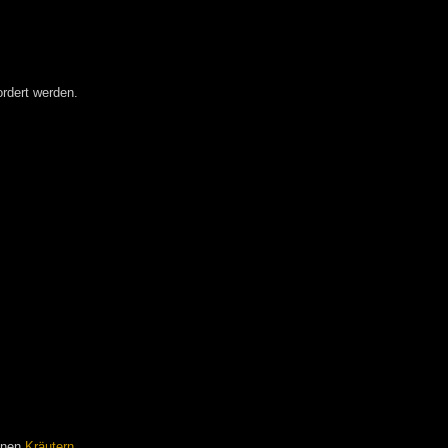
rdert werden.
einen
Kräutern
.