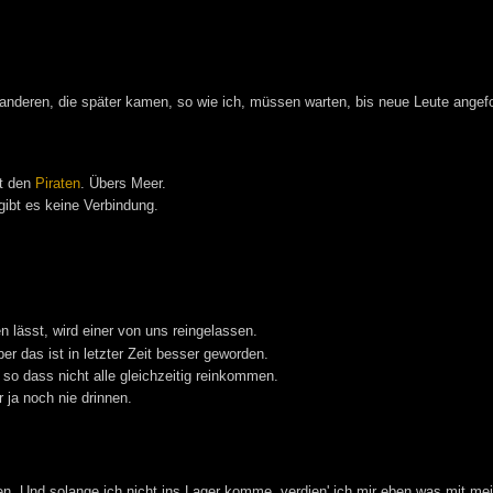
anderen, die später kamen, so wie ich, müssen warten, bis neue Leute angefo
it den
Piraten
. Übers Meer.
gibt es keine Verbindung.
n lässt, wird einer von uns reingelassen.
r das ist in letzter Zeit besser geworden.
 so dass nicht alle gleichzeitig reinkommen.
 ja noch nie drinnen.
. Und solange ich nicht ins Lager komme, verdien' ich mir eben was mit m