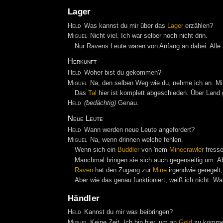
Lager
Held
Was kannst du mir über das
Lager
erzählen?
Miguel
Nicht viel. Ich war selber noch nicht drin.
Nur Ravens Leute waren von Anfang an dabei. Alle 
Herkunft
Held
Woher bist du gekommen?
Miguel
Na, den selben Weg wie du, nehme ich an. M
Das
Tal
hier ist komplett abgeschieden. Über Land 
Held
(bedächtig)
Genau.
Neue Leute
Held
Wann werden neue Leute angefordert?
Miguel
Na, wenn drinnen welche fehlen.
Wenn sich ein
Buddler
von 'nem
Minecrawler
fresse
Manchmal bringen sie sich auch gegenseitig um. Abe
Raven
hat den Zugang zur
Mine
irgendwie geregelt,
Aber wie das genau funktioniert, weiß ich nicht. War
Händler
Held
Kannst du mir was beibringen?
Miguel
Keine Zeit. Ich bin hier, um an
Gold
zu kommen