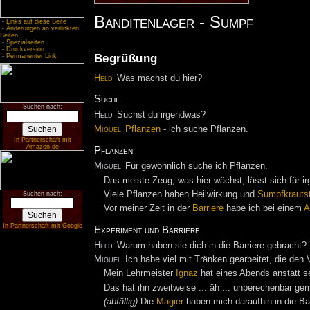
Banditenlager - Sumpf
-
Links auf diese Seite
-
Änderungen an verlinkten
Seiten
-
Spezialseiten
-
Druckversion
Begrüßung
-
Permanenter Link
Held
Was machst du hier?
Suche
Suchen nach:
Held
Suchst du irgendwas?
Miguel
Pflanzen
- ich suche Pflanzen.
In Partnerschaft mit
Amazon.de
Pflanzen
Miguel
Für gewöhnlich suche ich Pflanzen.
Das meiste Zeug, was hier wächst, lässt sich für 
Viele Pflanzen haben Heilwirkung und
Sumpfkrauts
Suchen nach:
Vor meiner Zeit in der
Barriere
habe ich bei einem
A
In Partnerschaft mit Google
Experiment und Barriere
Held
Warum haben sie dich in die Barriere gebracht?
Miguel
Ich habe viel mit Tränken gearbeitet, die den 
Mein Lehrmeister
Ignaz
hat eines Abends anstatt 
Das hat ihn zweitweise ... äh ... unberechenbar gem
(abfällig)
Die
Magier
haben mich daraufhin in die Ba