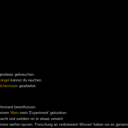
irgendwas gebrauchen.
tängel
kannst du rauchen.
lchemisten
gearbeitet.
Verstand beeinflussen.
seinem
Wein
mein 'Experiment' getrunken.
acht und seitdem ist er etwas verwirrt.
rriere werfen lassen. 'Forschung an verbotenem Wissen' haben sie es genann