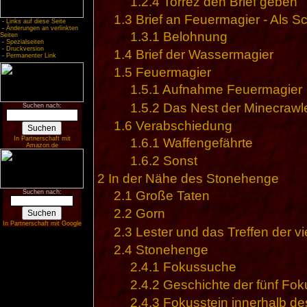
1.2.4
Torrez den Brief geben
1.3
Brief an Feuermagier - Als S
-
Links auf diese Seite
-
Änderungen an verlinkten
1.3.1
Belohnung
Seiten
-
Spezialseiten
-
Druckversion
1.4
Brief der Wassermagier
-
Permanenter Link
1.5
Feuermagier
1.5.1
Aufnahme Feuermagier
1.5.2
Das Nest der Minecrawl
Suchen nach:
1.6
Verabschiedung
In Partnerschaft mit
1.6.1
Waffengefährte
Amazon.de
1.6.2
Sonst
2
In der Nähe des Stonehenge
Suchen nach:
2.1
Große Taten
2.2
Gorn
In Partnerschaft mit Google
2.3
Lester und das Treffen der v
2.4
Stonehenge
2.4.1
Fokussuche
2.4.2
Geschichte der fünf Fok
2.4.3
Fokusstein innerhalb d