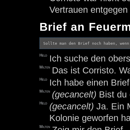
Vertrauen entgegen 
Brief an Feuerm
Held
Ich suche den obers
Milten
Das ist Corristo. W
Held
Ich habe einen Brie
Milten
(gecancelt)
Bist du
Held
(gecancelt)
Ja. Ein M
Kolonie geworfen h
Milten
Zeig mir den Brief.