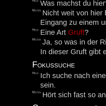
Held
Was machst du hier
Milten
Nicht weit von hier 
Eingang zu einem un
Held
Eine Art
Gruft
?
Milten
Ja, so was in der R
In dieser Gruft gibt
Fokussuche
Held
Ich suche nach ei
sein.
Milten
Hört sich fast so a