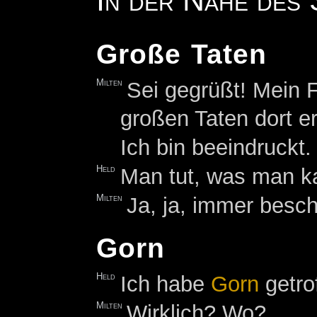
In der Nähe des
Große Taten
Milten
Sei gegrüßt! Mein
großen Taten dort er
Ich bin beeindruckt.
Held
Man tut, was man k
Milten
Ja, ja, immer besc
Gorn
Held
Ich habe
Gorn
getro
Milten
Wirklich? Wo?