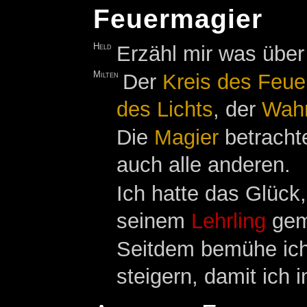
Feuermagier
Held
Erzähl mir was über
Milten
Der
Kreis des Feue
des Lichts
, der
Wahr
Die
Magier
betrachte
auch alle anderen.
Ich hatte das Glüc
seinem
Lehrling
gema
Seitdem bemühe ich
steigern, damit ich