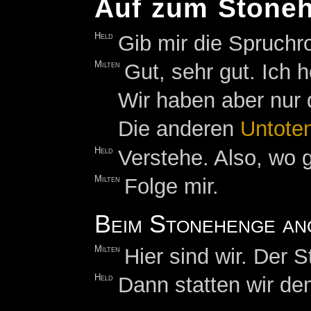
Auf zum Stone
Held
Gib mir die Spruchr
Milten
Gut, sehr gut. Ich 
Wir haben aber nur 
Die anderen
Untote
Held
Verstehe. Also, wo
Milten
Folge mir.
Beim Stonehenge a
Milten
Hier sind wir. Der St
Held
Dann statten wir d