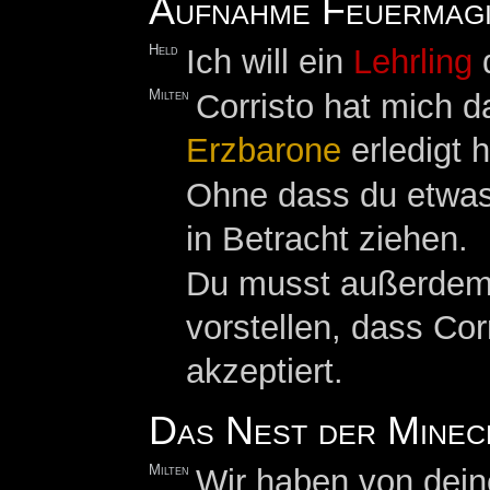
Aufnahme Feuermag
Held
Ich will ein
Lehrling
d
Milten
Corristo hat mich d
Erzbarone
erledigt 
Ohne dass du etwas 
in Betracht ziehen.
Du musst außerde
vorstellen, dass Cor
akzeptiert.
Das Nest der Minec
Milten
Wir haben von dein