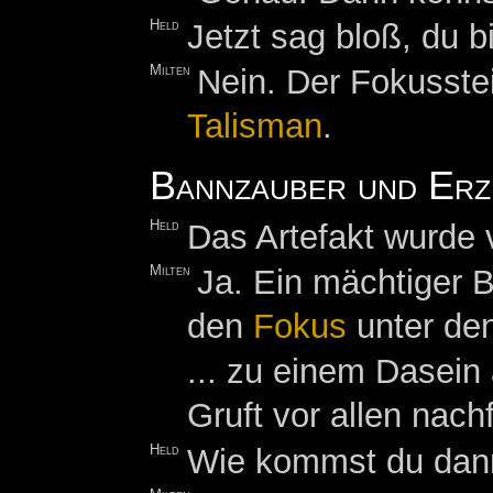
Held
Jetzt sag bloß, du 
Milten
Nein. Der Fokusstei
Talisman
.
Bannzauber und Erz
Held
Das Artefakt wurde 
Milten
Ja. Ein mächtiger B
den
Fokus
unter den 
... zu einem Dasein
Gruft vor allen nac
Held
Wie kommst du dan