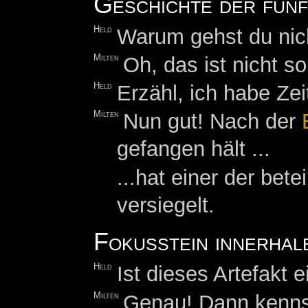
Geschichte der fünf
Held
Warum gehst du nich
Milten
Oh, das ist nicht s
Held
Erzähl, ich habe Zei
Milten
Nun gut! Nach der
gefangen hält ...
...hat einer der bet
versiegelt.
Fokusstein innerhal
Held
Ist dieses Artefakt e
Milten
Genau! Dann kenns