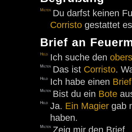
Milten
Du darfst keinen F
Corristo
gestattet es
Brief an Feuer
Held
Ich suche den
ober
Milten
Das ist
Corristo
. Wa
Held
Ich habe einen
Brief
Milten
Bist du ein
Bote
au
Held
Ja.
Ein
Magier
gab 
haben.
Milten
Zeig mir den Brief.