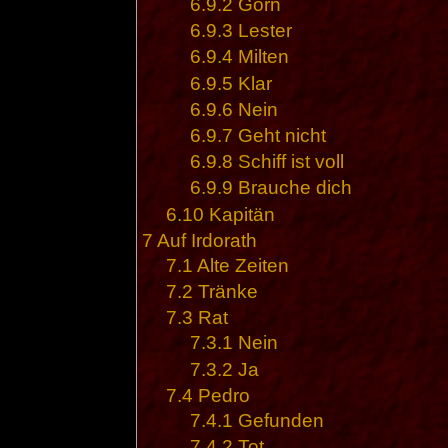
6.9.2
Gorn
6.9.3
Lester
6.9.4
Milten
6.9.5
Klar
6.9.6
Nein
6.9.7
Geht nicht
6.9.8
Schiff ist voll
6.9.9
Brauche dich
6.10
Kapitän
7
Auf Irdorath
7.1
Alte Zeiten
7.2
Tränke
7.3
Rat
7.3.1
Nein
7.3.2
Ja
7.4
Pedro
7.4.1
Gefunden
7.4.2
Tot