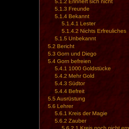
5.1.2
Erinnert sich nicht
5.1.3
Freunde
5.1.4
Bekannt
5.1.4.1
Lester
5.1.4.2
Nichts Erfreuliches
5.1.5
Unbekannt
5.2
Bericht
5.3
Gorn und Diego
5.4
Gorn befreien
5.4.1
1000 Goldstücke
5.4.2
Mehr Gold
5.4.3
Südtor
5.4.4
Befreit
5.5
Ausrüstung
5.6
Lehrer
5.6.1
Kreis der Magie
5.6.2
Zauber
5.6.2.1
Kreis noch nicht err