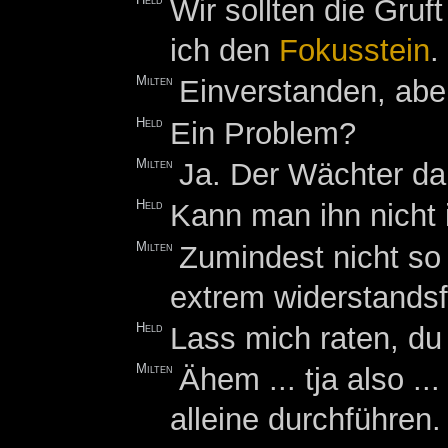
Held
Wir sollten die Gr
ich den
Fokusstein
.
Milten
Einverstanden, aber
Held
Ein Problem?
Milten
Ja. Der Wächter da 
Held
Kann man ihn nicht 
Milten
Zumindest nicht so
extrem widerstandsf
Held
Lass mich raten, du 
Milten
Ähem ... tja also ..
alleine durchführen.