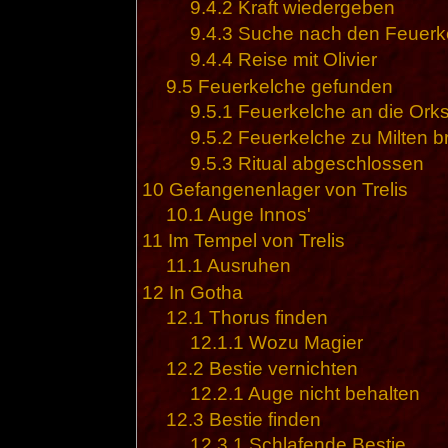
9.4.2
Kraft wiedergeben
9.4.3
Suche nach den Feuerk
9.4.4
Reise mit Olivier
9.5
Feuerkelche gefunden
9.5.1
Feuerkelche an die Ork
9.5.2
Feuerkelche zu Milten b
9.5.3
Ritual abgeschlossen
10
Gefangenenlager von Trelis
10.1
Auge Innos'
11
Im Tempel von Trelis
11.1
Ausruhen
12
In Gotha
12.1
Thorus finden
12.1.1
Wozu Magier
12.2
Bestie vernichten
12.2.1
Auge nicht behalten
12.3
Bestie finden
12.3.1
Schlafende Bestie