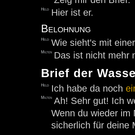
Held
Hier ist er.
Belohnung
Held
Wie sieht's mit ein
Milten
Das ist nicht mehr n
Brief der Wass
Held
Ich habe da noch
ei
Milten
Ah! Sehr gut! Ich we
Wenn du wieder im 
sicherlich für dein