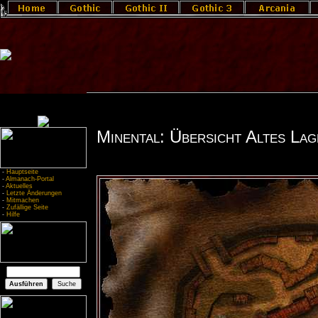
Minental: Übersicht Altes Lag
-
Hauptseite
-
Almanach-Portal
-
Aktuelles
-
Letzte Änderungen
-
Mitmachen
-
Zufällige Seite
-
Hilfe