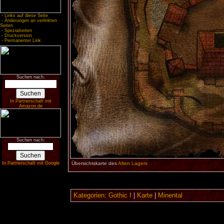
-
Links auf diese Seite
-
Änderungen an verlinkten
Seiten
-
Spezialseiten
-
Druckversion
-
Permanenter Link
Suchen nach:
In Partnerschaft mit
Amazon.de
Suchen nach:
In Partnerschaft mit Google
Übersichtskarte des
Alten Lagers
Kategorien
:
Gothic I
|
Karte
|
Minental