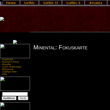
Minental: Fokuskarte
-
Hauptseite
-
Almanach-Portal
-
Aktuelles
-
Letzte Änderungen
-
Mitmachen
-
Zufällige Seite
-
Hilfe