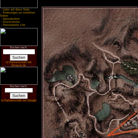
-
Links auf diese Seite
-
Änderungen an verlinkten
Seiten
-
Spezialseiten
-
Druckversion
-
Permanenter Link
Suchen nach:
In Partnerschaft mit
Amazon.de
Suchen nach:
In Partnerschaft mit Google