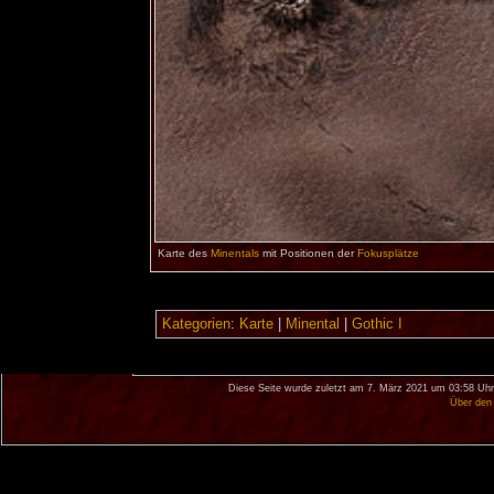
Karte des
Minentals
mit Positionen der
Fokusplätze
Kategorien
:
Karte
|
Minental
|
Gothic I
Diese Seite wurde zuletzt am 7. März 2021 um 03:58 Uhr
Über den