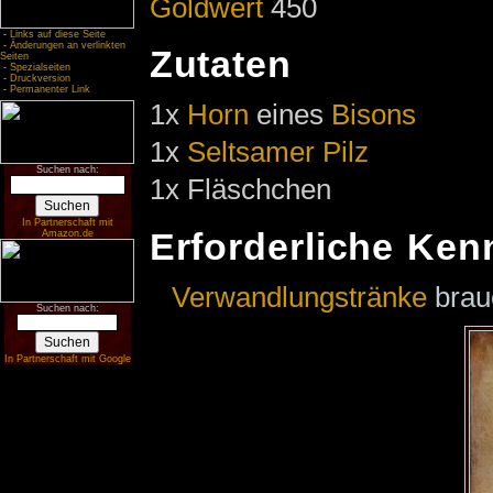
Goldwert
450
-
Links auf diese Seite
-
Änderungen an verlinkten
Zutaten
Seiten
-
Spezialseiten
-
Druckversion
-
Permanenter Link
1x
Horn
eines
Bisons
1x
Seltsamer Pilz
Suchen nach:
1x Fläschchen
In Partnerschaft mit
Erforderliche Ken
Amazon.de
Verwandlungstränke
brau
Suchen nach:
In Partnerschaft mit Google