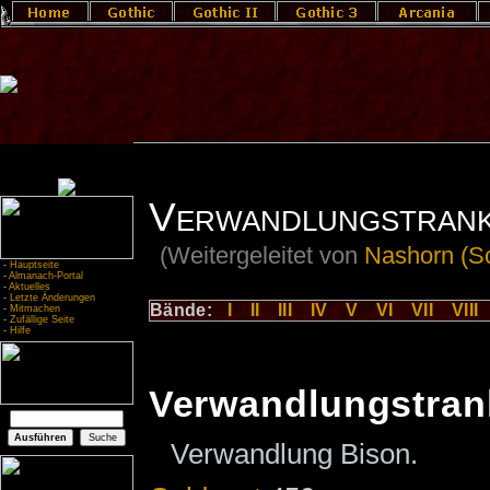
Verwandlungstrank
(Weitergeleitet von
Nashorn (Sc
-
Hauptseite
-
Almanach-Portal
-
Aktuelles
-
Letzte Änderungen
Bände:
I
II
III
IV
V
VI
VII
VIII
-
Mitmachen
-
Zufällige Seite
-
Hilfe
Verwandlungstran
Verwandlung Bison.