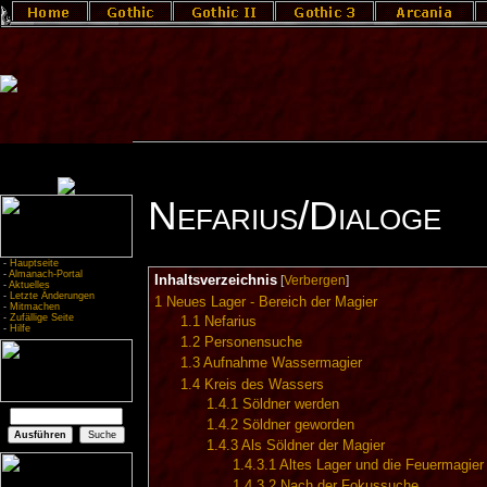
Nefarius/Dialoge
-
Hauptseite
-
Almanach-Portal
Inhaltsverzeichnis
[
Verbergen
]
-
Aktuelles
-
Letzte Änderungen
1
Neues Lager - Bereich der Magier
-
Mitmachen
-
Zufällige Seite
1.1
Nefarius
-
Hilfe
1.2
Personensuche
1.3
Aufnahme Wassermagier
1.4
Kreis des Wassers
1.4.1
Söldner werden
1.4.2
Söldner geworden
1.4.3
Als Söldner der Magier
1.4.3.1
Altes Lager und die Feuermagier
1.4.3.2
Nach der Fokussuche