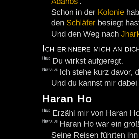
Adanos'
.
Schon in der
Kolonie
hab
den
Schläfer
besiegt hast
Und den Weg nach
Jhar
Ich erinnere mich an dic
Held
Du wirkst aufgeregt.
Nefarius
Ich stehe kurz davor
Und du kannst mir dabei 
Haran Ho
Held
Erzähl mir von Haran Ho
Nefarius
Haran Ho war ein gro
Seine Reisen führten ihn 