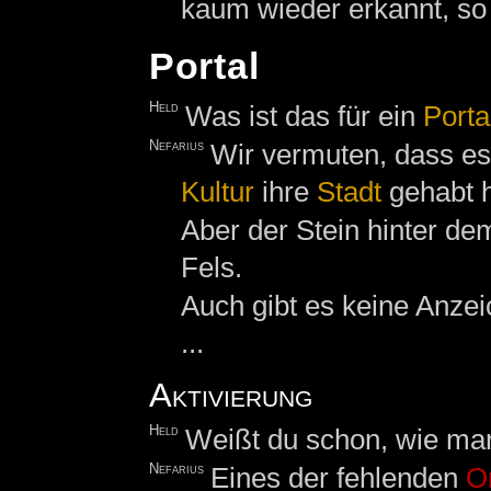
kaum wieder erkannt, so
Portal
Held
Was ist das für ein
Porta
Nefarius
Wir vermuten, dass es
Kultur
ihre
Stadt
gehabt 
Aber der Stein hinter d
Fels.
Auch gibt es keine Anzei
...
Aktivierung
Held
Weißt du schon, wie man
Nefarius
Eines der fehlenden
O