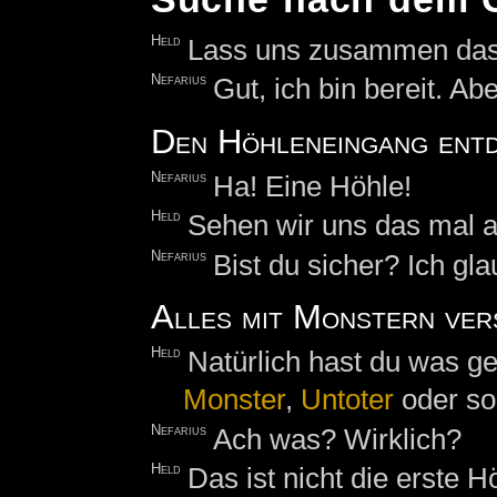
Held
Lass uns zusammen das
Nefarius
Gut, ich bin bereit. Ab
Den Höhleneingang ent
Nefarius
Ha! Eine Höhle!
Held
Sehen wir uns das mal a
Nefarius
Bist du sicher? Ich gla
Alles mit Monstern ver
Held
Natürlich hast du was ge
Monster
,
Untoter
oder so
Nefarius
Ach was? Wirklich?
Held
Das ist nicht die erste Hö