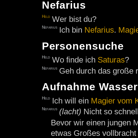
Nefarius
Held
Wer bist du?
Nefarius
Ich bin
Nefarius
.
Magi
Personensuche
Held
Wo finde ich
Saturas
?
Nefarius
Geh durch das große ru
Aufnahme Wasser
Held
Ich will ein
Magier vom K
Nefarius
(lacht)
Nicht so schnel
Bevor wir einen jungen 
etwas Großes vollbracht