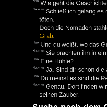
Held
Wie geht die Geschichte
Nefarius
Schließlich gelang es
töten.
Doch die Nomaden stahle
Grab
.
Held
Und du weißt, wo das Gr
Nefarius
Sie brachten ihn in ei
Held
Eine Höhle?
Nefarius
Ja. Sind dir schon di
Held
Du meinst es sind die R
Nefarius
Genau. Dort finden wi
seinen Zauber.
Suche nach dem 