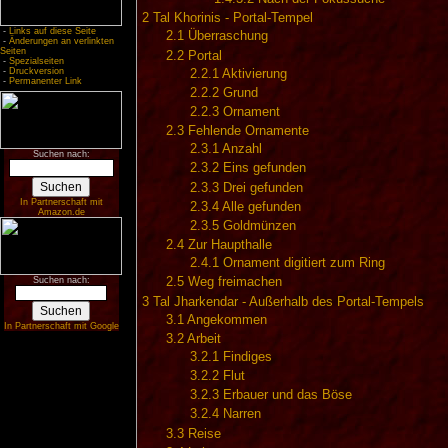
2
Tal Khorinis - Portal-Tempel
-
Links auf diese Seite
2.1
Überraschung
-
Änderungen an verlinkten
Seiten
2.2
Portal
-
Spezialseiten
-
Druckversion
2.2.1
Aktivierung
-
Permanenter Link
2.2.2
Grund
2.2.3
Ornament
2.3
Fehlende Ornamente
2.3.1
Anzahl
Suchen nach:
2.3.2
Eins gefunden
2.3.3
Drei gefunden
In Partnerschaft mit
2.3.4
Alle gefunden
Amazon.de
2.3.5
Goldmünzen
2.4
Zur Haupthalle
2.4.1
Ornament digitiert zum Ring
Suchen nach:
2.5
Weg freimachen
3
Tal Jharkendar - Außerhalb des Portal-Tempels
3.1
Angekommen
In Partnerschaft mit Google
3.2
Arbeit
3.2.1
Findiges
3.2.2
Flut
3.2.3
Erbauer und das Böse
3.2.4
Narren
3.3
Reise