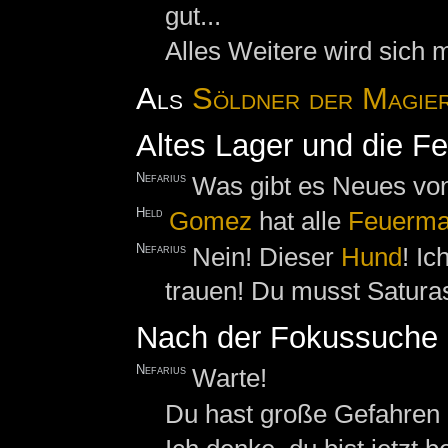
gut...
Alles Weitere wird sich mi
Als
Söldner der Magie
Altes Lager und die F
Nefarius
Was gibt es Neues v
Held
Gomez
hat alle
Feuerma
Nefarius
Nein! Dieser
Hund
! Ic
trauen! Du musst Satura
Nach der Fokussuche
Nefarius
Warte!
Du hast große Gefahren