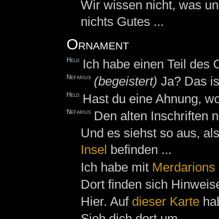
Wir wissen nicht, was uns
nichts Gutes ...
Ornament
Held
Ich habe einen Teil des
Nefarius
(begeistert)
Ja? Das ist
Held
Hast du eine Ahnung, wo
Nefarius
Den alten Inschriften 
Und es siehst so aus, al
Insel
befinden ...
Ich habe mit
Merdarions
Dort finden sich Hinweis
Hier. Auf
dieser
Karte
hab
Sieh dich dort um.