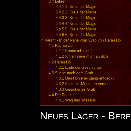
3.4
Lehrer
3.4.1
1. Kreis der Magie
3.4.2
2. Kreis der Magie
3.4.3
3. Kreis der Magie
3.4.4
4. Kreis der Magie
3.4.5
5. Kreis der Magie
3.4.6
6. Kreis der Magie
4
Varant - In der Nähe vom Grab von Haran Ho
4.1
Rechte Zeit
4.1.1
Kenne ich dich?
4.1.2
Ich erinnere mich an dich
4.2
Haran Ho
4.2.1
Ende der Geschichte
4.3
Suche nach dem Grab
4.3.1
Den Höhleneingang entdeckt
4.3.2
Alles mit Monstern verseucht
4.3.3
Gesichertes Grab
4.4
Der Zauber
4.4.1
Weg des Wissens
Neues Lager - Bere