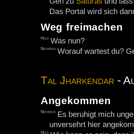
Geh zu
Saturas
und lass
Das Portal wird sich dann
Weg freimachen
Held
Was nun?
Nefarius
Worauf wartest du? G
Tal Jharkendar
- A
Angekommen
Nefarius
Es beruhigt mich unge
unversehrt hier angekom
Held