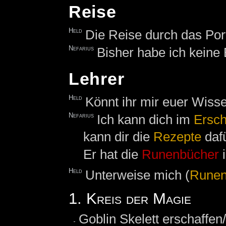
Reise
Held
Die Reise durch das Port
Nefarius
Bisher habe ich keine
Lehrer
Held
Könnt ihr mir euer Wiss
Nefarius
Ich kann dich im
Ersch
kann dir die
Rezepte
dafü
Er hat die
Runenbücher
i
Held
Unterweise mich (
Runen
1. Kreis der Magie
Goblin Skelett erschaffen/