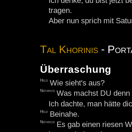
Ich denke, du bist jetzt b
tragen.
Aber nun sprich mit Satur
Tal Khorinis
- Port
Überraschung
Held
Wie sieht's aus?
Nefarius
Was machst DU denn hi
Ich dachte, man hätte dic
Held
Beinahe.
Nefarius
Es gab einen riesen W