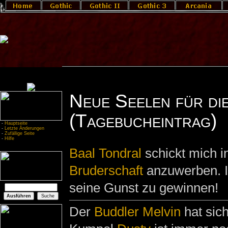
Neue Seelen für di
(Tagebucheintrag)
-
Hauptseite
-
Letzte Änderungen
-
Zufällige Seite
-
Hilfe
Baal Tondral
schickt mich i
Bruderschaft
anzuwerben. Ic
seine Gunst zu gewinnen!
Der
Buddler
Melvin
hat sic