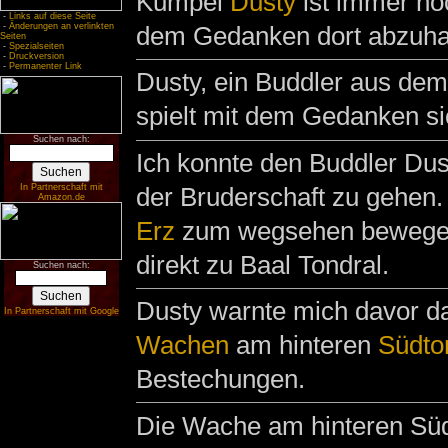
Kumpel
Dusty
ist immer noc
-
Links auf diese Seite
dem Gedanken dort abzuha
-
Änderungen an verlinkten
Seiten
-
Spezialseiten
-
Druckversion
-
Permanenter Link
Dusty, ein Buddler aus dem 
spielt mit dem Gedanken si
Suchen nach:
Ich konnte den Buddler Dus
der Bruderschaft zu gehen.
In Partnerschaft mit
Amazon.de
Erz
zum wegsehen bewegen 
direkt zu Baal Tondral.
Suchen nach:
Dusty warnte mich davor 
In Partnerschaft mit Google
Wachen
am hinteren
Südto
Bestechungen.
Die Wache am hinteren Südt