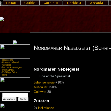
Nordmarer Nebelgeist (Schrif
-
Hauptseite
-
Almanach-Portal
-
Aktuelles
-
Letzte Änderungen
Nordmarer Nebelgeist
-
Mitmachen
-
Zufällige Seite
-
Hilfe
Eine echte Spezialität.
Lebensenergie
+10%
Ausdauer
+50%
Goldwert
30
Zutaten
2x
Heilpflanze