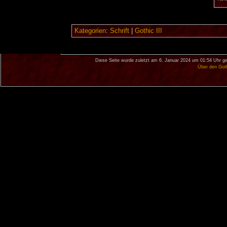
Kategorien
:
Schrift
|
Gothic III
Diese Seite wurde zuletzt am 6. Januar 2024 um 01:54 Uhr ge
Über den Got