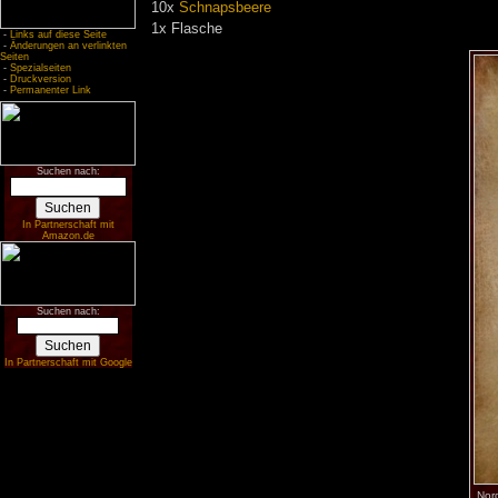
10x
Schnapsbeere
1x Flasche
-
Links auf diese Seite
-
Änderungen an verlinkten
Seiten
-
Spezialseiten
-
Druckversion
-
Permanenter Link
Suchen nach:
In Partnerschaft mit
Amazon.de
Suchen nach:
In Partnerschaft mit Google
Nor