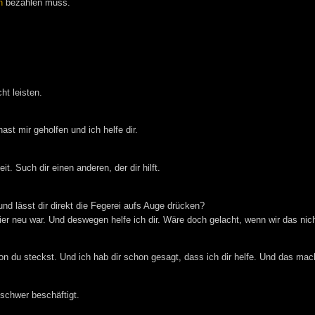
n
bezahlen muss.
ht leisten.
st mir geholfen und ich helfe dir.
it. Such dir einen anderen, der dir hilft.
nd lässt dir direkt die Fegerei aufs Auge drücken?
ier neu war. Und deswegen helfe ich dir. Wäre doch gelacht, wenn wir das nich
ion du steckst. Und ich hab dir schon gesagt, dass ich dir helfe. Und das mac
n schwer beschäftigt.