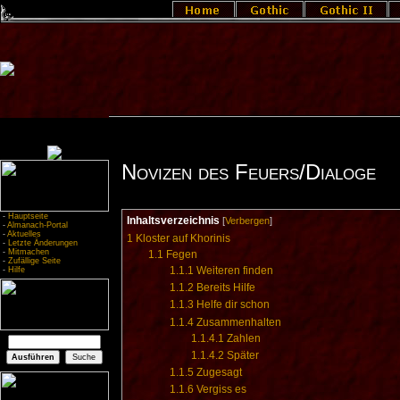
Novizen des Feuers/Dialoge
-
Hauptseite
Inhaltsverzeichnis
[
Verbergen
]
-
Almanach-Portal
-
Aktuelles
1
Kloster auf Khorinis
-
Letzte Änderungen
-
Mitmachen
1.1
Fegen
-
Zufällige Seite
1.1.1
Weiteren finden
-
Hilfe
1.1.2
Bereits Hilfe
1.1.3
Helfe dir schon
1.1.4
Zusammenhalten
1.1.4.1
Zahlen
1.1.4.2
Später
1.1.5
Zugesagt
1.1.6
Vergiss es