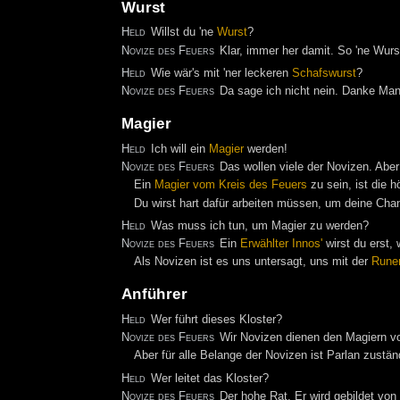
Wurst
Held
Willst du 'ne
Wurst
?
Novize des Feuers
Klar, immer her damit. So 'ne Wurst
Held
Wie wär's mit 'ner leckeren
Schafswurst
?
Novize des Feuers
Da sage ich nicht nein. Danke Mann
Magier
Held
Ich will ein
Magier
werden!
Novize des Feuers
Das wollen viele der Novizen. Abe
Ein
Magier vom Kreis des Feuers
zu sein, ist die 
Du wirst hart dafür arbeiten müssen, um deine C
Held
Was muss ich tun, um Magier zu werden?
Novize des Feuers
Ein
Erwählter Innos'
wirst du erst,
Als Novizen ist es uns untersagt, uns mit der
Rune
Anführer
Held
Wer führt dieses Kloster?
Novize des Feuers
Wir Novizen dienen den Magiern v
Aber für alle Belange der Novizen ist Parlan zustän
Held
Wer leitet das Kloster?
Novize des Feuers
Der hohe Rat. Er wird gebildet von