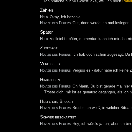
Ich brauche nur 50 Goldstücke, weil ich noch
Parla
Zahlen
Held
Okay, ich bezahle.
Novize des Feuers
Gut, dann werde ich mal loslegen.
Später
Held
Vielleicht später, momentan kann ich mir das nic
Zugesagt
Novize des Feuers
Ich hab doch schon zugesagt. Du ha
Vergiss es
Novize des Feuers
Vergiss es - dafür habe ich keine Ze
Hinkriegen
Novize des Feuers
Oh Mann. Du bist gerade mal hier u
Tröste dich, mir ist es genauso gegangen, als ich h
Helfe dir, Bruder
Novize des Feuers
Bruder, ich weiß, in welcher Situat
Schwer beschäftigt
Novize des Feuers
Hey, ich würd's ja tun, aber ich bi