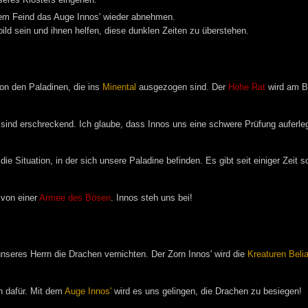
dem Feind das Auge Innos' wieder abnehmen.
bild sein und ihnen helfen, diese dunklen Zeiten zu überstehen.
von den Paladinen, die ins
Minental
ausgezogen sind. Der
Hohe Rat
wird am Be
sind erschreckend. Ich glaube, dass Innos uns eine schwere Prüfung auferleg
die Situation, in der sich unsere Paladine befinden. Es gibt seit einiger Zeit
 von einer
Armee des Bösen
. Innos steh uns bei!
 unseres Herrn die Drachen vernichten. Der Zorn Innos' wird die
Kreaturen Beli
n dafür. Mit dem
Auge Innos'
wird es uns gelingen, die Drachen zu besiegen!