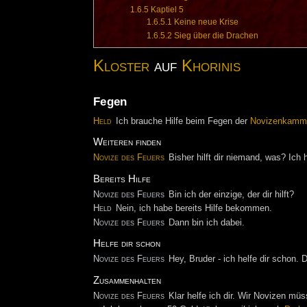
1.6.5
Kaptiel 5
1.6.5.1
Keine neue Krise
1.6.5.2
Sieg über die Drachen
Kloster
auf
Khorinis
Fegen
Held
Ich brauche Hilfe beim Fegen der
Novizenkamm
Weiteren finden
Novize des Feuers
Bisher hilft dir niemand, was? Ich
Bereits Hilfe
Novize des Feuers
Bin ich der einzige, der dir hilft?
Held
Nein, ich habe bereits Hilfe bekommen.
Novize des Feuers
Dann bin ich dabei.
Helfe dir schon
Novize des Feuers
Hey, Bruder - ich helfe dir schon.
Zusammenhalten
Novize des Feuers
Klar helfe ich dir. Wir Novizen m