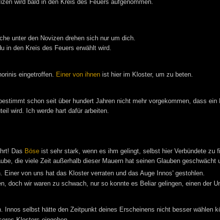
ovizen wird bald in den Kreis des Feuers aufgenommen.
äche unter den Novizen drehen sich nur um dich.
u in den Kreis des Feuers erwählt wird.
orinis eingetroffen.
Einer von ihnen
ist hier im Kloster, um zu beten.
bestimmt schon seit über hundert Jahren nicht mehr vorgekommen, dass ein 
il wird. Ich werde hart dafür arbeiten.
hrt! Das
Böse
ist sehr stark, wenn es ihm gelingt, selbst hier Verbündete zu f
aube, die viele Zeit außerhalb dieser Mauern hat seinen Glauben geschwächt u
. Einer von uns hat das Kloster verraten und das Auge Innos' gestohlen.
, doch wir waren zu schwach, nur so konnte es Beliar gelingen, einen der Un
. Innos selbst hätte den Zeitpunkt deines Erscheinens nicht besser wählen k
seres Klosters eingehen.