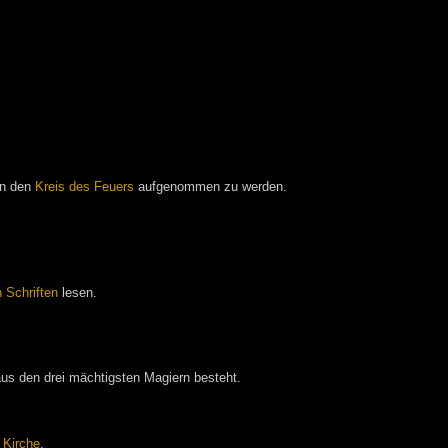
in den
Kreis des Feuers
aufgenommen zu werden.
n Schriften
lesen.
us den drei mächtigsten Magiern besteht.
r
Kirche
.