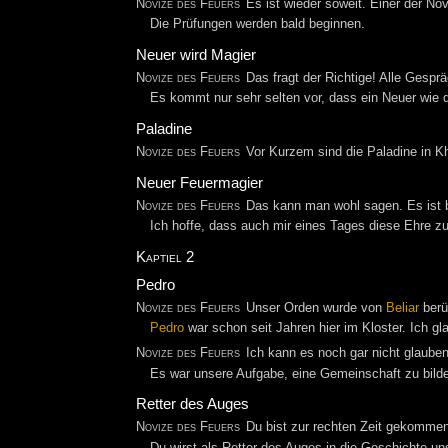
Novize des Feuers
Es ist wieder soweit. Einer der N
Die Prüfungen werden bald beginnen.
Neuer wird Magier
Novize des Feuers
Das fragt der Richtige! Alle Gespr
Es kommt nur sehr selten vor, dass ein Neuer wie d
Paladine
Novize des Feuers
Vor Kurzem sind die Paladine in Kh
Neuer Feuermagier
Novize des Feuers
Das kann man wohl sagen. Es ist 
Ich hoffe, dass auch mir eines Tages diese Ehre zute
Kaptiel 2
Pedro
Novize des Feuers
Unser Orden wurde von
Beliar
berü
Pedro
war schon seit Jahren hier im Kloster. Ich gl
Novize des Feuers
Ich kann es noch gar nicht glauben
Es war unsere Aufgabe, eine Gemeinschaft zu bilden
Retter des Auges
Novize des Feuers
Du bist zur rechten Zeit gekommen
Du wirst als Retter des Auges in die Geschichte un