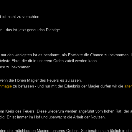
 ist nicht zu verachten.
 - das ist jetzt genau das Richtige.
r nur den wenigsten ist es bestimmt, als Erwählte die Chance zu bekommen, 
höchste Ehre, die dir in unserem Orden zuteil werden kann.
hance zu bekommen.
 wenn die Hohen Magier des Feuers es zulassen.
nmagie
zu befassen - und nur mit der Erlaubnis der Magier dürfen wir die
alte
om Kreis des Feuers. Diese wiederum werden angeführt vom hohen Rat, der a
dig. Er ist immer im Hof und überwacht die Arbeit der Novizen.
 den drei mächtigsten Magiern unseres Ordens. Sie beraten sich täglich in de