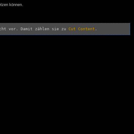
etzen können.
cht vor. Damit zählen sie zu 
Cut Content