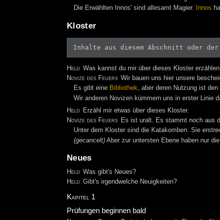
Die Erwählten Innos' sind allesamt Magier.
Innos
ha
Kloster
Inhalte aus diesem Abschnitt oder der
Held
Was kannst du mir über dieses Kloster erzählen
Novize des Feuers
Wir bauen uns hier unsere beschei
Es gibt eine
Bibliothek
, aber deren Nutzung ist de
Wir anderen Novizen kümmern uns in erster Linie d
Held
Erzähl mir etwas über dieses Kloster.
Novize des Feuers
Es ist uralt. Es stammt noch aus d
Unter dem Kloster sind die Katakomben. Sie erstreck
(gecancelt)
Aber zur untersten Ebene haben nur die 
Neues
Held
Was gibt's Neues?
Held
Gibt's irgendwelche Neuigkeiten?
Kapitel 1
Prüfungen beginnen bald