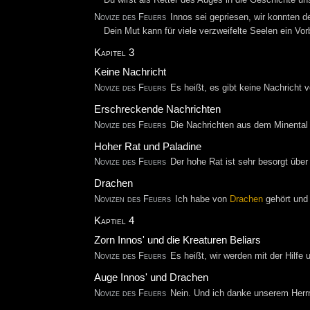
Novize des Feuers
Innos sei gepriesen, wir konnten 
Dein Mut kann für viele verzweifelte Seelen ein Vor
Kapitel 3
Keine Nachricht
Novize des Feuers
Es heißt, es gibt keine Nachricht 
Erschreckende Nachrichten
Novize des Feuers
Die Nachrichten aus dem Minental 
Hoher Rat und Paladine
Novize des Feuers
Der hohe Rat ist sehr besorgt über 
Drachen
Novizen des Feuers
Ich habe von
Drachen
gehört und
Kaptiel 4
Zorn Innos' und die Kreaturen Beliars
Novize des Feuers
Es heißt, wir werden mit der Hilfe
Auge Innos' und Drachen
Novize des Feuers
Nein. Und ich danke unserem Herr