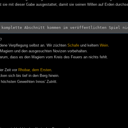
t sie mit dieser Gabe ausgestattet, damit sie seinen Willen auf Erden durchs
 komplette Abschnitt kommen im veröffentlichten Spiel ni
?
dene Verpflegung selbst an. Wir züchten
Schafe
und keltern
Wein
.
n Magiern und den ausgesuchten Novizen vorbehalten.
arum, dass es den Magiern vom Kreis des Feuers an nichts fehlt.
er Zeit vor
Rhobar, dem Ersten
.
en sich bis tief in den Berg hinein.
höchsten Geweihten Innos' Zutritt.