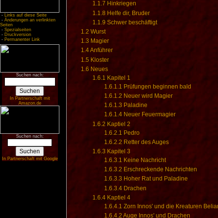
1.1.7
Hinkriegen
1.1.8
Helfe dir, Bruder
-
Links auf diese Seite
-
Änderungen an verlinkten
1.1.9
Schwer beschäftigt
Seiten
-
Spezialseiten
1.2
Wurst
-
Druckversion
-
Permanenter Link
1.3
Magier
1.4
Anführer
1.5
Kloster
1.6
Neues
Suchen nach:
1.6.1
Kapitel 1
1.6.1.1
Prüfungen beginnen bald
1.6.1.2
Neuer wird Magier
In Partnerschaft mit
Amazon.de
1.6.1.3
Paladine
1.6.1.4
Neuer Feuermagier
1.6.2
Kaptiel 2
1.6.2.1
Pedro
Suchen nach:
1.6.2.2
Retter des Auges
1.6.3
Kapitel 3
In Partnerschaft mit Google
1.6.3.1
Keine Nachricht
1.6.3.2
Erschreckende Nachrichten
1.6.3.3
Hoher Rat und Paladine
1.6.3.4
Drachen
1.6.4
Kaptiel 4
1.6.4.1
Zorn Innos' und die Kreaturen Belia
1.6.4.2
Auge Innos' und Drachen