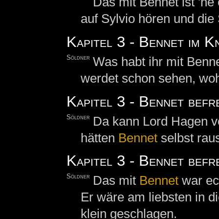
Das mit Bennet ist 'ne 
auf Sylvio hören und die 
Kapitel 3 - Bennet im K
Söldner
Was habt ihr mit Bennet
werdet schon sehen, wohi
Kapitel 3 - Bennet befre
Söldner
Da kann Lord Hagen vo
hätten
Bennet
selbst rau
Kapitel 3 - Bennet bef
Söldner
Das mit
Bennet
war ec
Er wäre am liebsten in di
klein geschlagen.