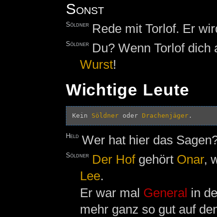
Sonst
Söldner
Rede mit Torlof. Er wir
Söldner
Du? Wenn Torlof dich a
Wurst
!
Wichtige Leute
Kein 
Söldner
 oder 
Drachenjäger
Held
Wer hat hier das Sagen
Söldner
Der
Hof
gehört
Onar
, 
Lee
.
Er war mal
General
in d
mehr ganz so gut auf de