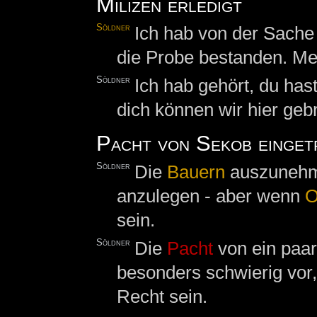
Milizen erledigt
Söldner
Ich hab von der Sache
die Probe bestanden. Me
Söldner
Ich hab gehört, du has
dich können wir hier geb
Pacht von Sekob einget
Söldner
Die
Bauern
auszunehme
anzulegen - aber wenn
O
sein.
Söldner
Die
Pacht
von ein paar 
besonders schwierig vor,
Recht sein.