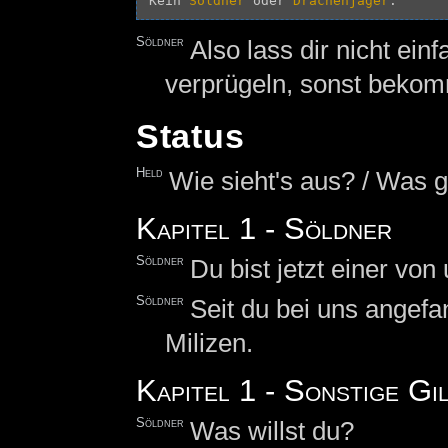
Kein 
Söldner
 oder 
Drachenjäger
Söldner
Also lass dir nicht ein
verprügeln, sonst bekomm
Status
Held
Wie sieht's aus? / Was 
Kapitel 1 - Söldner
Söldner
Du bist jetzt einer von 
Söldner
Seit du bei uns angefan
Milizen.
Kapitel 1 - Sonstige Gi
Söldner
Was willst du?