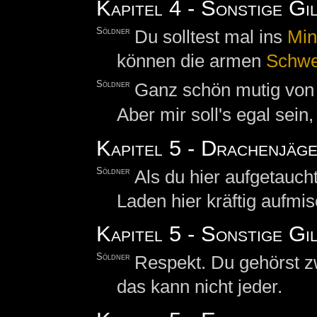
Kapitel 4 - Sonstige Gi
Söldner
Du solltest mal ins
Min
können die armen
Schwe
Söldner
Ganz schön mutig von d
Aber mir soll's egal sein
Kapitel 5 - Drachenjäg
Söldner
Als du hier aufgetauch
Laden hier kräftig aufmis
Kapitel 5 - Sonstige Gi
Söldner
Respekt. Du gehörst zw
das kann nicht jeder.