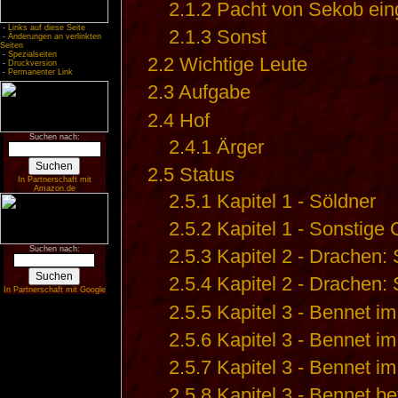
2.1.2
Pacht von Sekob ein
-
Links auf diese Seite
2.1.3
Sonst
-
Änderungen an verlinkten
Seiten
-
Spezialseiten
2.2
Wichtige Leute
-
Druckversion
-
Permanenter Link
2.3
Aufgabe
2.4
Hof
Suchen nach:
2.4.1
Ärger
2.5
Status
In Partnerschaft mit
Amazon.de
2.5.1
Kapitel 1 - Söldner
2.5.2
Kapitel 1 - Sonstige 
Suchen nach:
2.5.3
Kapitel 2 - Drachen:
2.5.4
Kapitel 2 - Drachen: 
In Partnerschaft mit Google
2.5.5
Kapitel 3 - Bennet i
2.5.6
Kapitel 3 - Bennet i
2.5.7
Kapitel 3 - Bennet i
2.5.8
Kapitel 3 - Bennet be