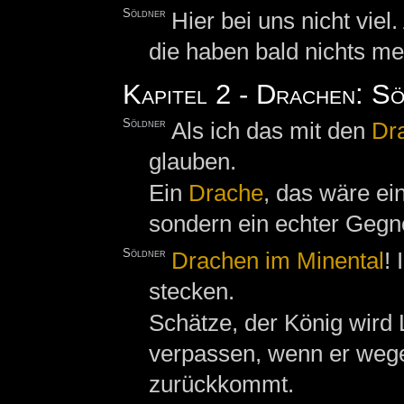
Söldner
Hier bei uns nicht viel
die haben bald nichts meh
Kapitel 2 - Drachen: S
Söldner
Als ich das mit den
Dr
glauben.
Ein
Drache
, das wäre e
sondern ein echter Gegn
Söldner
Drachen im Minental
!
stecken.
Schätze, der König wird 
verpassen, wenn er weg
zurückkommt.