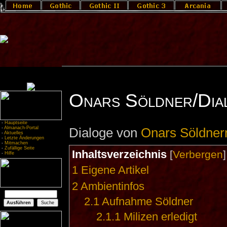
Onars Söldner/Dia
-
Hauptseite
-
Almanach-Portal
Dialoge von
Onars Söldner
-
Aktuelles
-
Letzte Änderungen
-
Mitmachen
-
Zufällige Seite
Inhaltsverzeichnis
[
Verbergen
-
Hilfe
1
Eigene Artikel
2
Ambientinfos
2.1
Aufnahme Söldner
2.1.1
Milizen erledigt