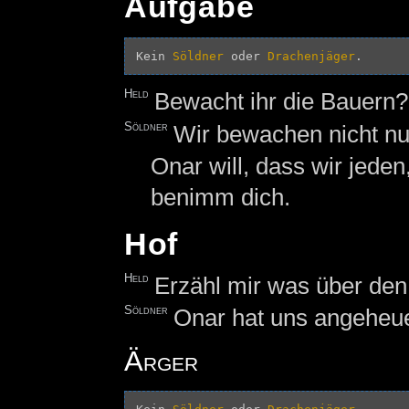
Aufgabe
Kein 
Söldner
 oder 
Drachenjäger
Held
Bewacht ihr die Bauern?
Söldner
Wir bewachen nicht n
Onar will, dass wir jeden
benimm dich.
Hof
Held
Erzähl mir was über de
Söldner
Onar hat uns angeheue
Ärger