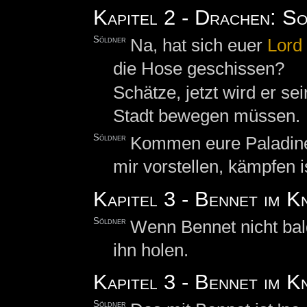
Kapitel 2 - Drachen: So
Söldner
Na, hat sich euer
Lord
die Hose geschissen?
Schätze, jetzt wird er s
Stadt bewegen müssen.
Söldner
Kommen eure Paladine 
mir vorstellen, kämpfen i
Kapitel 3 - Bennet im K
Söldner
Wenn Bennet nicht ba
ihn holen.
Kapitel 3 - Bennet im 
Söldner