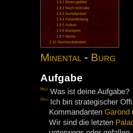
1.9.1
Einen getötet
1.9.2
Noch nicht alle
1.9.3
Sumpfgebiet
1.9.4
Felsenfestung
1.9.5
Vulkan
1.9.6
Eisregion
1.9.7
Nichts
1.10
Taschendiebstahl
Minental
-
Burg
Aufgabe
Held
Was ist deine Aufgabe?
Oric
Ich bin strategischer Of
Kommandanten
Garond
u
Wir sind die letzten
Pala
unterwegs oder gefallen.