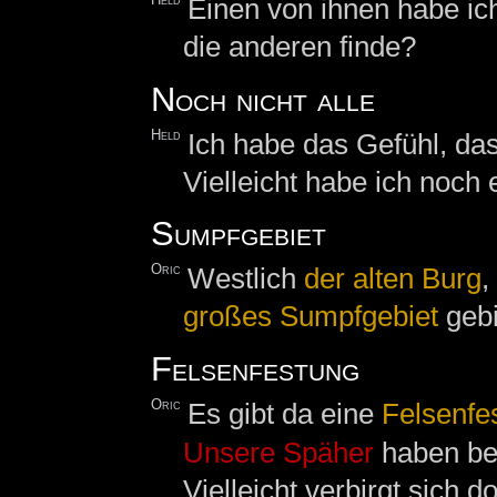
Held
Einen von ihnen habe ic
die anderen finde?
Noch nicht alle
Held
Ich habe das Gefühl, das
Vielleicht habe ich noch
Sumpfgebiet
Oric
Westlich
der alten
Burg
,
großes Sumpfgebiet
gebi
Felsenfestung
Oric
Es gibt da eine
Felsenfe
Unsere
Späher
haben ber
Vielleicht verbirgt sich d