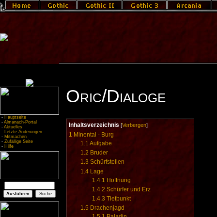
Oric/Dialoge
-
Hauptseite
-
Almanach-Portal
Inhaltsverzeichnis
[
Verbergen
]
-
Aktuelles
-
Letzte Änderungen
1
Minental - Burg
-
Mitmachen
-
Zufällige Seite
1.1
Aufgabe
-
Hilfe
1.2
Bruder
1.3
Schürfstellen
1.4
Lage
1.4.1
Hoffnung
1.4.2
Schürfer und Erz
1.4.3
Tiefpunkt
1.5
Drachenjagd
1.5.1
Paladin