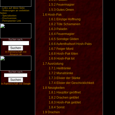
1.5.2
Feuermagier
-
Links auf diese Seite
1.5.3
Gutes Omen
-
Änderungen an verlinkten
Seiten
1.6
Hosh-Pak
-
Spezialseiten
-
Druckversion
1.6.1
Einzige Hoffnung
-
Permanenter Link
1.6.2
Töte Schamanen
1.6.3
Paladin
1.6.4
Feuermagier
1.6.5
Sonstige Gilden
Suchen nach:
1.6.6
Aufenthaltsort Hosh-Paks
1.6.7
Feiger Mord
In Partnerschaft mit
1.6.8
Hosh-Pak töten
Amazon.de
1.6.9
Hosh-Pak tot
1.7
Ausrüstung
1.7.1
Heiltränke
Suchen nach:
1.7.2
Manatränke
1.7.3
Elixier der Stärke
1.7.4
Elixier der Geschicklichkeit
In Partnerschaft mit Google
1.8
Neuigkeiten
1.8.1
Haupttor geöffnet
1.8.2
Drachen getötet
1.8.3
Hosh-Pak getötet
1.8.4
Sonst
1.9
Drachen