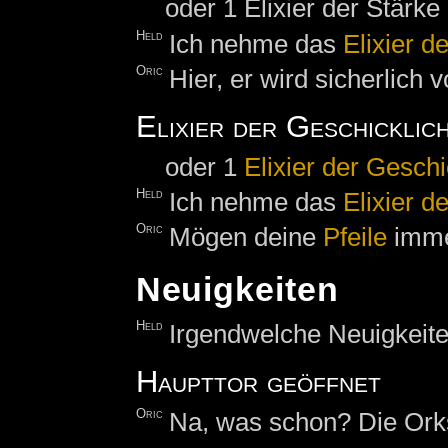
oder 1 Elixier der Stärke
Held
Ich nehme das
Elixier d
Oric
Hier, er wird sicherlich 
Elixier der Geschicklich
oder 1
Elixier der Geschi
Held
Ich nehme das
Elixier d
Oric
Mögen deine
Pfeile
immer
Neuigkeiten
Held
Irgendwelche Neuigkeit
Haupttor geöffnet
Oric
Na, was schon? Die Orks 