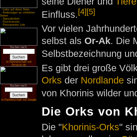
seine Diener und
Tiere
[4]
[5]
-
Links auf diese Seite
Einfluss.
-
Änderungen an verlinkten
Seiten
-
Spezialseiten
-
Druckversion
-
Permanenter Link
Vor vielen Jahrhunder
selbst als
Or-Ak
. Die 
Suchen nach:
Selbstbezeichnung und
In Partnerschaft mit
Es gibt drei große Völ
Amazon.de
Orks
der
Nordlande
sin
Suchen nach:
von Khorinis wilder und
In Partnerschaft mit Google
Die Orks von K
Die "
Khorinis-Orks
" si