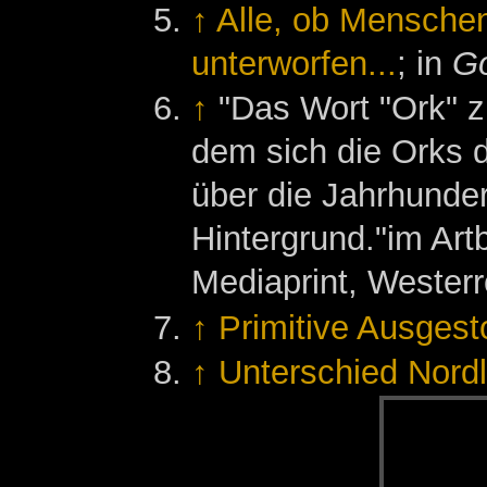
↑
Alle, ob Menschen
unterworfen...
; in
Go
↑
"Das Wort "Ork" z
dem sich die Orks 
über die Jahrhunder
Hintergrund."im Art
Mediaprint, Westerr
↑
Primitive Ausges
↑
Unterschied Nord