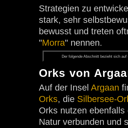
Strategien zu entwick
stark, sehr selbstbewu
bewusst und treten of
"
Morra
" nennen.
Der fol­gen­de Ab­schnitt be­zieht sich auf 
Orks von Arga
Auf der Insel
Argaan
fi
Orks
, die
Silbersee-Or
Orks nutzen ebenfalls
Natur verbunden und s