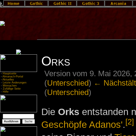
Orks
Version vom 9. Mai 2026,
-
Hauptseite
-
Almanach-Portal
-
Aktuelles
(
Unterschied
)
← Nächstält
-
Letzte Änderungen
-
Mitmachen
-
Zufällige Seite
(
Unterschied
)
-
Hilfe
Die
Orks
entstanden n
[2]
Geschöpfe Adanos'
.