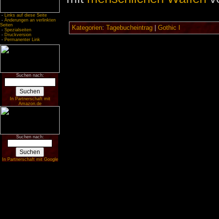
-
Links auf diese Seite
-
Änderungen an verlinkten
Seiten
Kategorien
:
Tagebucheintrag
|
Gothic I
-
Spezialseiten
-
Druckversion
-
Permanenter Link
Suchen nach:
In Partnerschaft mit
Amazon.de
Suchen nach:
In Partnerschaft mit Google