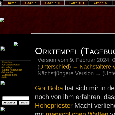
Orktempel (Tagebuc
Version vom 9. Februar 2024, 
-
Hauptseite
(
Unterschied
)
← Nächstältere 
-
Almanach-Portal
-
Aktuelles
-
Letzte Änderungen
Nächstjüngere Version → (Unte
-
Mitmachen
-
Zufällige Seite
-
Hilfe
Gor Boba
hat sich mir in d
noch von ihm erfahren, da
Hohepriester
Macht verlieh
mit
menschlichen
Waffen
ve