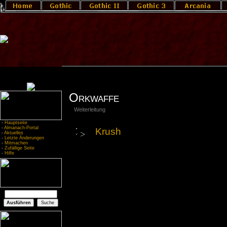
Orkwaffe
Weiterleitung
-
Hauptseite
-
Almanach-Portal
Krush
-
Aktuelles
-
Letzte Änderungen
-
Mitmachen
-
Zufällige Seite
-
Hilfe