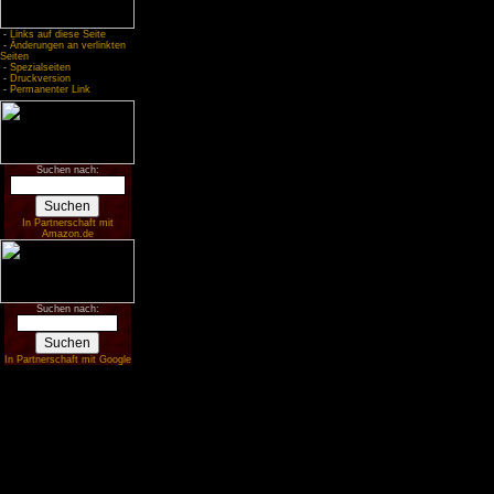
-
Links auf diese Seite
-
Änderungen an verlinkten
Seiten
-
Spezialseiten
-
Druckversion
-
Permanenter Link
Suchen nach:
In Partnerschaft mit
Amazon.de
Suchen nach:
In Partnerschaft mit Google