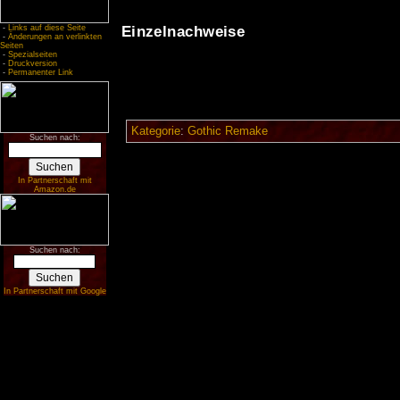
-
Links auf diese Seite
Einzelnachweise
-
Änderungen an verlinkten
Seiten
-
Spezialseiten
-
Druckversion
-
Permanenter Link
Kategorie
:
Gothic Remake
Suchen nach:
In Partnerschaft mit
Amazon.de
Suchen nach:
In Partnerschaft mit Google