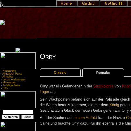
Orry
-
Hauptseite
Classic
Remake
-
Almanach-Portal
-
Aktuelles
-
Letzte Änderungen
-
Mitmachen
-
Zufällige Seite
Orry
war ein Gefangener in der
Strafkolonie
von
Khori
-
Hilfe
Lager
an.
Sein Wachposten befand sich auf der Palisade gleich
die Waren heranzukommen, die mit dem
König
getaus
Gesicht. Zum Glück der neuen Gefangenen war Orry ei
Auf der Suche nach
einem Artfakt
kam der Novize
Ca
Caine und brachte Orry dazu, für ihn ebenfalls die Min