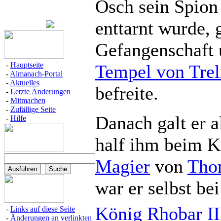
Osch sein Spion
enttarnt wurde, g
Gefangenschaft 
-
Hauptseite
Tempel von Trel
-
Almanach-Portal
-
Aktuelles
befreite.
-
Letzte Änderungen
-
Mitmachen
-
Zufällige Seite
Danach galt er a
-
Hilfe
half ihm beim 
Magier
von
Tho
war er selbst be
König Rhobar II
-
Links auf diese Seite
-
Änderungen an verlinkten