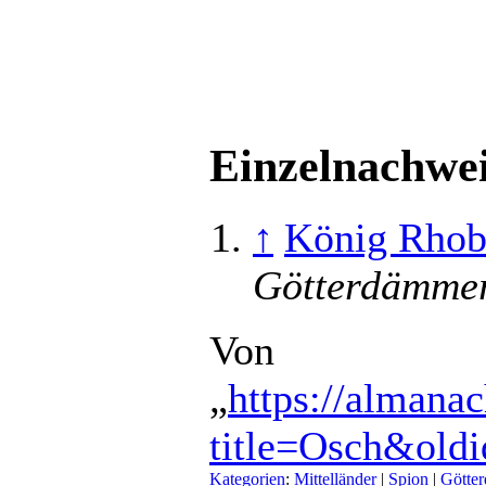
Einzelnachwe
↑
König Rhoba
Götterdämme
Von
„
https://almana
title=Osch&old
Kategorien
:
Mittelländer
|
Spion
|
Götte