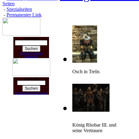
Seiten
-
Spezialseiten
-
Permanenter Link
Suchen nach:
In Partnerschaft mit
Amazon.de
Osch in Trelis
Suchen nach:
In Partnerschaft mit Google
König Rhobar III. und
seine Vertrauen